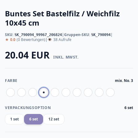
Buntes Set Bastelfilz / Weichfilz
10x45 cm
SKU:
|
Gruppen-SKU:
|
SK_790094_99967_206824
SK_790094
★
0.0
(0 Bewertungen)
|
👁
38 Aufrufe
20.04 EUR
INKL. MWST.
FARBE
mix. No. 3
VERPACKUNGSOPTION
6 set
1 set
6 set
12 set