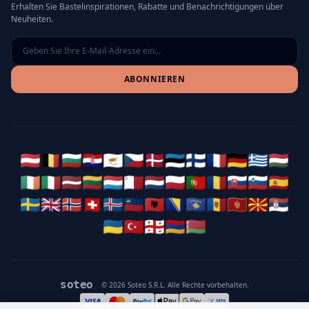
Erhalten Sie Bastelinspirationen, Rabatte und Benachrichtigungen über
Neuheiten.
ABONNIEREN
🇦🇹
🇧🇪
🇧🇬
🇭🇷
🇨🇾
🇨🇿
🇩🇰
🇪🇪
🇫🇮
🇫🇷
🇩🇪
🇬🇷
🇭🇺
🇮🇪
🇮🇹
🇱🇻
🇱🇹
🇱🇺
🇲🇹
🇳🇱
🇵🇱
🇵🇹
🇷🇴
🇸🇰
🇸🇮
🇪🇸
🇸🇪
🇬🇧
🇳🇴
🇨🇭
🇮🇸
🇱🇮
🇦🇱
🇧🇦
🇽🇰
🇲🇩
🇲🇪
🇲🇰
🇷🇸
🇺🇦
🇹🇷
🇬🇪
🇦🇲
🇧🇾
soteo
© 2026 Soteo S.R.L. Alle Rechte vorbehalten.