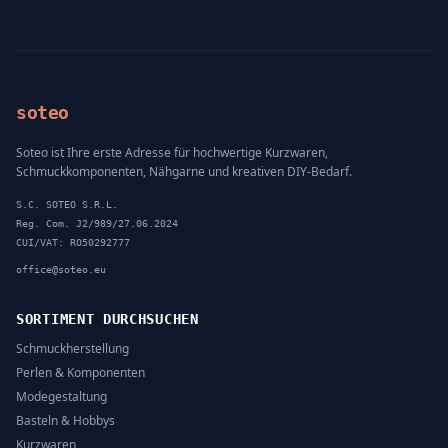
soteo
Soteo ist Ihre erste Adresse für hochwertige Kurzwaren,
Schmuckkomponenten, Nähgarne und kreativen DIY-Bedarf.
S.C. SOTEO S.R.L.
Reg. Com. J2/989/27.06.2024
CUI/VAT: RO50292777
office@soteo.eu
SORTIMENT DURCHSUCHEN
Schmuckherstellung
Perlen & Komponenten
Modegestaltung
Basteln & Hobbys
Kurzwaren