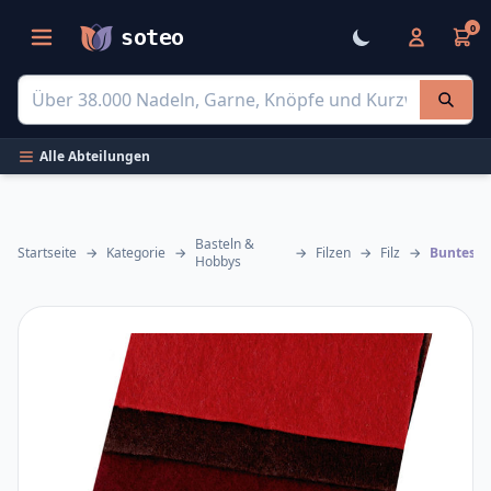
0
soteo
Alle Abteilungen
Basteln &
Startseite
→
Kategorie
→
→
Filzen
→
Filz
→
Hobbys