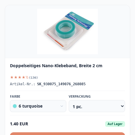
Doppelseitiges Nano-Klebeband, Breite 2 cm
★★★★½
(136)
Artikel-Nr.:
SK_930075_149076_268085
FARBE
VERPACKUNG
6 turquoise
1.40 EUR
Auf Lager