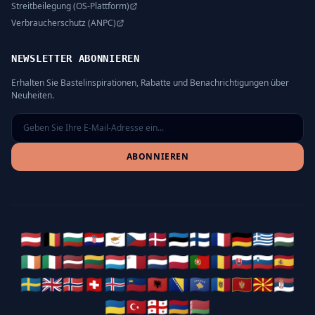
Streitbeilegung (OS-Plattform)
Verbraucherschutz (ANPC)
NEWSLETTER ABONNIEREN
Erhalten Sie Bastelinspirationen, Rabatte und Benachrichtigungen über
Neuheiten.
ABONNIEREN
🇦🇹
🇧🇪
🇧🇬
🇭🇷
🇨🇾
🇨🇿
🇩🇰
🇪🇪
🇫🇮
🇫🇷
🇩🇪
🇬🇷
🇭🇺
🇮🇪
🇮🇹
🇱🇻
🇱🇹
🇱🇺
🇲🇹
🇳🇱
🇵🇱
🇵🇹
🇷🇴
🇸🇰
🇸🇮
🇪🇸
🇸🇪
🇬🇧
🇳🇴
🇨🇭
🇮🇸
🇱🇮
🇦🇱
🇧🇦
🇽🇰
🇲🇩
🇲🇪
🇲🇰
🇷🇸
🇺🇦
🇹🇷
🇬🇪
🇦🇲
🇧🇾