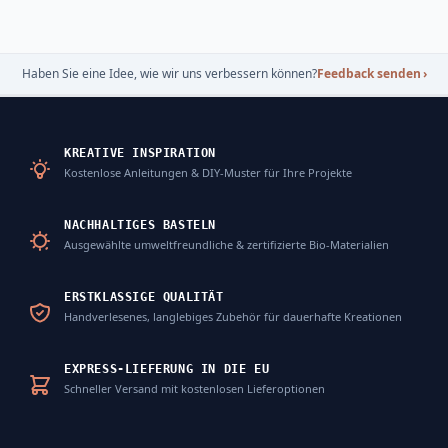
Haben Sie eine Idee, wie wir uns verbessern können?
Feedback senden
›
KREATIVE INSPIRATION
Kostenlose Anleitungen & DIY-Muster für Ihre Projekte
NACHHALTIGES BASTELN
Ausgewählte umweltfreundliche & zertifizierte Bio-Materialien
ERSTKLASSIGE QUALITÄT
Handverlesenes, langlebiges Zubehör für dauerhafte Kreationen
EXPRESS-LIEFERUNG IN DIE EU
Schneller Versand mit kostenlosen Lieferoptionen