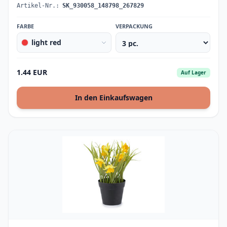
Artikel-Nr.:
SK_930058_148798_267829
FARBE
VERPACKUNG
light red
1.44 EUR
Auf Lager
In den Einkaufswagen