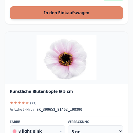
In den Einkaufswagen
Künstliche Blütenköpfe Ø 5 cm
★★★★☆
(73)
Artikel-Nr.:
SK_390653_81462_198390
FARBE
VERPACKUNG
8 light pink