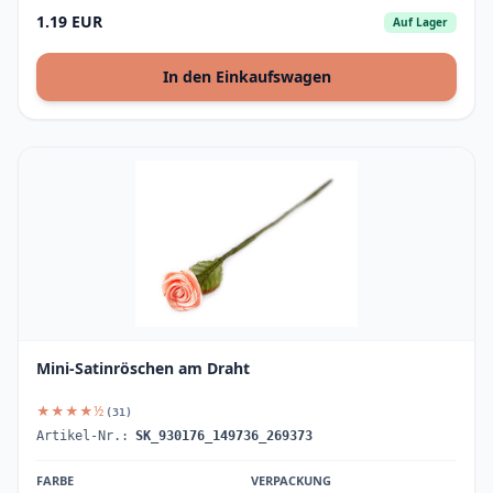
1.19 EUR
Auf Lager
In den Einkaufswagen
Mini-Satinröschen am Draht
★★★★½
(31)
Artikel-Nr.:
SK_930176_149736_269373
FARBE
VERPACKUNG