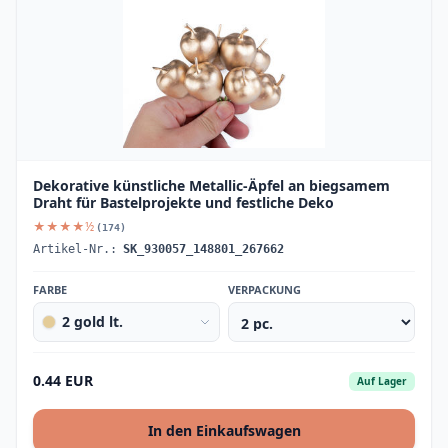
Dekorative künstliche Metallic-Äpfel an biegsamem
Draht für Bastelprojekte und festliche Deko
★★★★½
(174)
Artikel-Nr.:
SK_930057_148801_267662
FARBE
VERPACKUNG
2 gold lt.
0.44 EUR
Auf Lager
In den Einkaufswagen