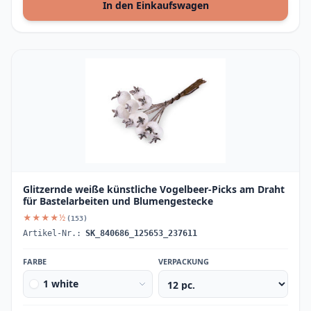
In den Einkaufswagen
Glitzernde weiße künstliche Vogelbeer-Picks am Draht
für Bastelarbeiten und Blumengestecke
★★★★½
(153)
Artikel-Nr.:
SK_840686_125653_237611
FARBE
VERPACKUNG
1 white