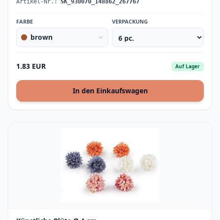
Artikel-Nr.:
SK_930070_148862_267767
FARBE
VERPACKUNG
brown
1.83 EUR
Auf Lager
In den Einkaufswagen