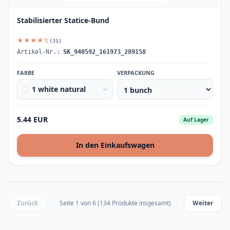
Stabilisierter Statice-Bund
★★★★½
(31)
Artikel-Nr.:
SK_940592_161973_289158
FARBE
VERPACKUNG
1 white natural
5.44 EUR
Auf Lager
In den Einkaufswagen
Zurück
Seite 1 von 6 (134 Produkte insgesamt)
Weiter