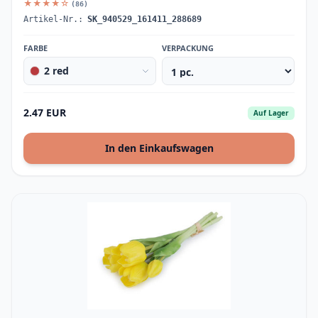
★★★★☆
(86)
Artikel-Nr.:
SK_940529_161411_288689
FARBE
VERPACKUNG
2 red
2.47 EUR
Auf Lager
In den Einkaufswagen