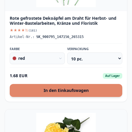
Rote gefrostete Dekoäpfel am Draht für Herbst- und
Winter-Bastelarbeiten, Kränze und Floristik
★★★★½
(181)
Artikel-Nr.:
SK_900795_147156_265315
FARBE
VERPACKUNG
red
1.68 EUR
Auf Lager
In den Einkaufswagen