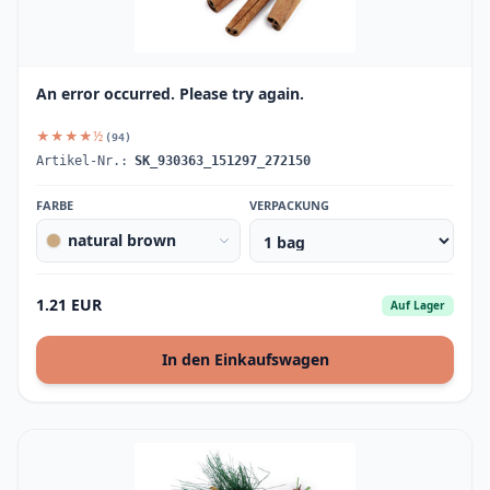
An error occurred. Please try again.
★★★★½
(94)
Artikel-Nr.:
SK_930363_151297_272150
FARBE
VERPACKUNG
natural brown
1.21 EUR
Auf Lager
In den Einkaufswagen