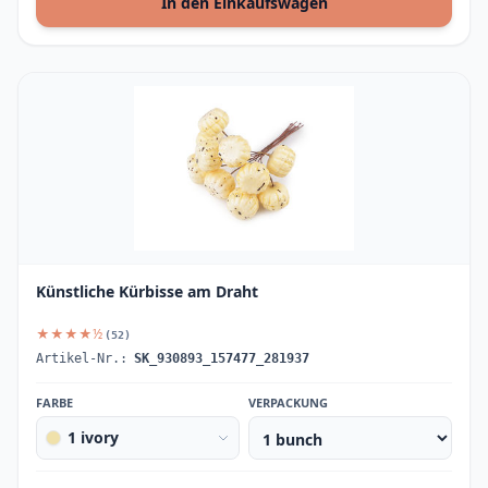
In den Einkaufswagen
Künstliche Kürbisse am Draht
★★★★½
(52)
Artikel-Nr.:
SK_930893_157477_281937
FARBE
VERPACKUNG
1 ivory