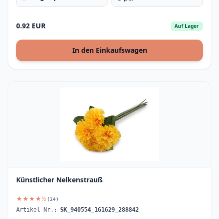
0.92 EUR
Auf Lager
In den Einkaufswagen
Künstlicher Nelkenstrauß
★★★★½
(24)
Artikel-Nr.:
SK_940554_161629_288842