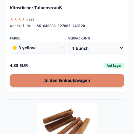
Künstlicher Tulpenstrauß
★★★★½
(24)
Artikel-Nr.:
SK_840988_127082_240120
FARBE
VERPACKUNG
3 yellow
4.33 EUR
Auf Lager
In den Einkaufswagen