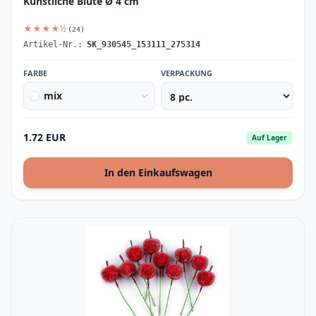
Künstliche Blüte Ø 4 cm
★★★★½
(24)
Artikel-Nr.:
SK_930545_153111_275314
FARBE
VERPACKUNG
mix
1.72 EUR
Auf Lager
In den Einkaufswagen