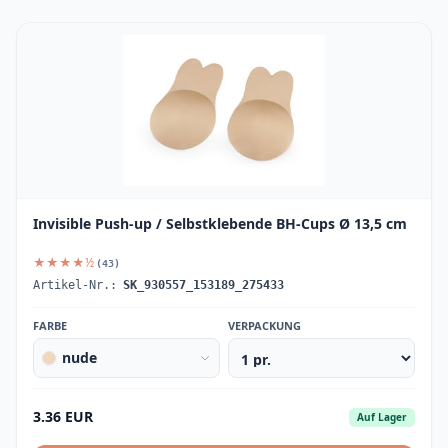
Invisible Push-up / Selbstklebende BH-Cups Ø 13,5 cm
★★★★½
(43)
Artikel-Nr.:
SK_930557_153189_275433
FARBE
VERPACKUNG
nude
3.36 EUR
Auf Lager