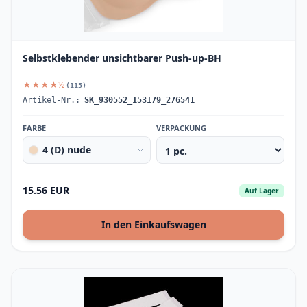
Selbstklebender unsichtbarer Push-up-BH
★★★★½
(115)
Artikel-Nr.:
SK_930552_153179_276541
FARBE
VERPACKUNG
4 (D) nude
15.56 EUR
Auf Lager
In den Einkaufswagen