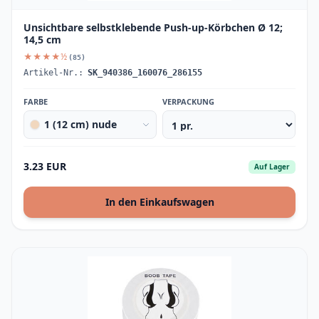
Unsichtbare selbstklebende Push-up-Körbchen Ø 12;
14,5 cm
★★★★½
(85)
Artikel-Nr.:
SK_940386_160076_286155
FARBE
VERPACKUNG
1 (12 cm) nude
3.23 EUR
Auf Lager
In den Einkaufswagen