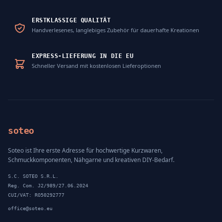
ERSTKLASSIGE QUALITÄT
Handverlesenes, langlebiges Zubehör für dauerhafte Kreationen
EXPRESS-LIEFERUNG IN DIE EU
Schneller Versand mit kostenlosen Lieferoptionen
soteo
Soteo ist Ihre erste Adresse für hochwertige Kurzwaren,
Schmuckkomponenten, Nähgarne und kreativen DIY-Bedarf.
S.C. SOTEO S.R.L.
Reg. Com. J2/989/27.06.2024
CUI/VAT: RO50292777
office@soteo.eu