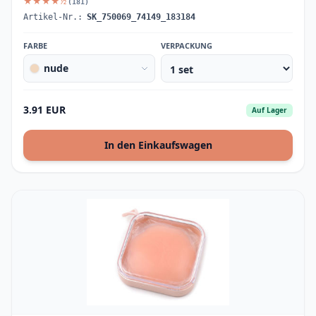
★★★★½
(181)
Artikel-Nr.:
SK_750069_74149_183184
FARBE
VERPACKUNG
nude
3.91 EUR
Auf Lager
In den Einkaufswagen