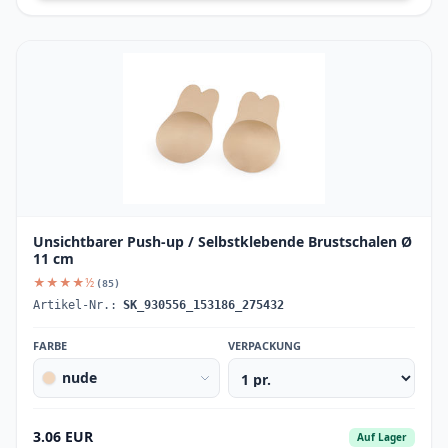
Unsichtbarer Push-up / Selbstklebende Brustschalen Ø
11 cm
★★★★½
(85)
Artikel-Nr.:
SK_930556_153186_275432
FARBE
VERPACKUNG
nude
3.06 EUR
Auf Lager