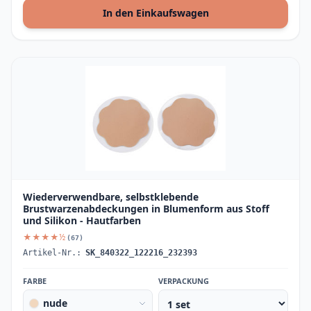
In den Einkaufswagen
Wiederverwendbare, selbstklebende
Brustwarzenabdeckungen in Blumenform aus Stoff
und Silikon - Hautfarben
★★★★½
(67)
Artikel-Nr.:
SK_840322_122216_232393
FARBE
VERPACKUNG
nude