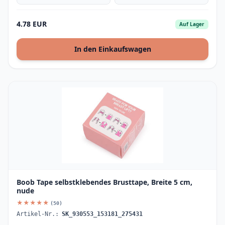
4.78 EUR
Auf Lager
In den Einkaufswagen
Boob Tape selbstklebendes Brusttape, Breite 5 cm,
nude
★★★★★
(50)
Artikel-Nr.:
SK_930553_153181_275431