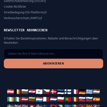
Datenschutzerklärung (DSGVO)
Cookie-Richtlinie
Streitbeilegung (OS-Plattform)
Verbraucherschutz (ANPC)
NEWSLETTER ABONNIEREN
Erhalten Sie Bastelinspirationen, Rabatte und Benachrichtigungen über
Neuheiten.
ABONNIEREN
🇦🇹
🇧🇪
🇧🇬
🇭🇷
🇨🇾
🇨🇿
🇩🇰
🇪🇪
🇫🇮
🇫🇷
🇩🇪
🇬🇷
🇭🇺
🇮🇪
🇮🇹
🇱🇻
🇱🇹
🇱🇺
🇲🇹
🇳🇱
🇵🇱
🇵🇹
🇷🇴
🇸🇰
🇸🇮
🇪🇸
🇸🇪
🇬🇧
🇳🇴
🇨🇭
🇮🇸
🇱🇮
🇦🇱
🇧🇦
🇽🇰
🇲🇩
🇲🇪
🇲🇰
🇷🇸