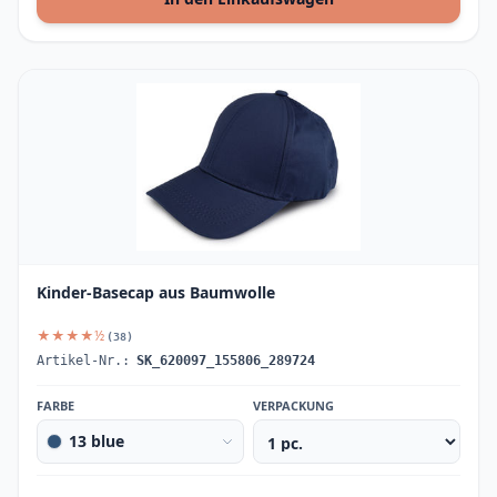
Kinder-Basecap aus Baumwolle
★★★★½
(38)
Artikel-Nr.:
SK_620097_155806_289724
FARBE
VERPACKUNG
13 blue