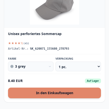
Unisex perforiertes Sommercap
★★★★½
(45)
Artikel-Nr.:
SK_620071_155680_278793
FARBE
VERPACKUNG
3 grey
8.40 EUR
Auf Lager
In den Einkaufswagen