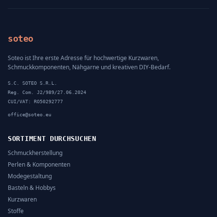
soteo
Soteo ist Ihre erste Adresse für hochwertige Kurzwaren,
Schmuckkomponenten, Nähgarne und kreativen DIY-Bedarf.
S.C. SOTEO S.R.L.
Reg. Com. J2/989/27.06.2024
CUI/VAT: RO50292777
office@soteo.eu
SORTIMENT DURCHSUCHEN
Schmuckherstellung
Perlen & Komponenten
Modegestaltung
Basteln & Hobbys
Kurzwaren
Stoffe