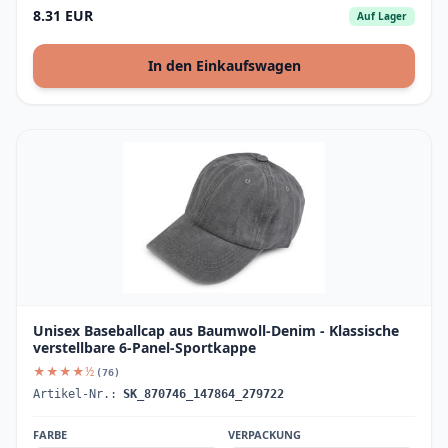
8.31 EUR
Auf Lager
In den Einkaufswagen
Unisex Baseballcap aus Baumwoll-Denim - Klassische
verstellbare 6-Panel-Sportkappe
★★★★½
(76)
Artikel-Nr.:
SK_870746_147864_279722
FARBE
VERPACKUNG