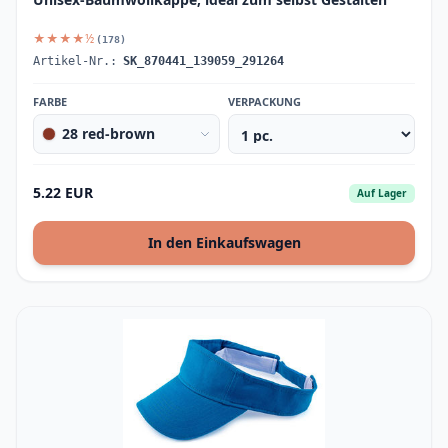
★★★★½
(178)
Artikel-Nr.:
SK_870441_139059_291264
FARBE
VERPACKUNG
28 red-brown
5.22 EUR
Auf Lager
In den Einkaufswagen