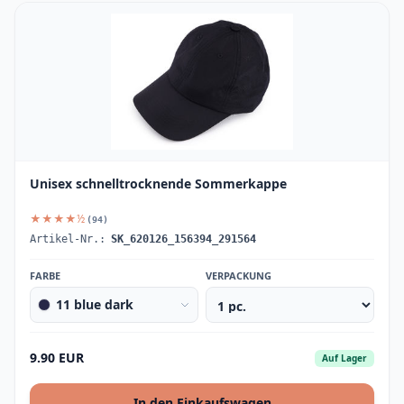
Unisex schnelltrocknende Sommerkappe
★★★★½
(94)
Artikel-Nr.:
SK_620126_156394_291564
FARBE
VERPACKUNG
11 blue dark
9.90 EUR
Auf Lager
In den Einkaufswagen