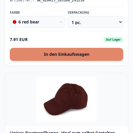
Artikel-Nr.:
SK_620415_163386_291216
FARBE
VERPACKUNG
6 red bear
7.91 EUR
Auf Lager
In den Einkaufswagen
Unisex-Baumwollkappe, ideal zum selbst Gestalten