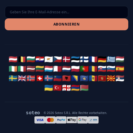
ABONNIEREN
🇦🇹
🇧🇪
🇧🇬
🇭🇷
🇨🇾
🇨🇿
🇩🇰
🇪🇪
🇫🇮
🇫🇷
🇩🇪
🇬🇷
🇭🇺
🇮🇪
🇮🇹
🇱🇻
🇱🇹
🇱🇺
🇲🇹
🇳🇱
🇵🇱
🇵🇹
🇷🇴
🇸🇰
🇸🇮
🇪🇸
🇸🇪
🇬🇧
🇳🇴
🇨🇭
🇮🇸
🇱🇮
🇦🇱
🇧🇦
🇽🇰
🇲🇩
🇲🇪
🇲🇰
🇷🇸
🇺🇦
🇹🇷
🇬🇪
🇦🇲
🇧🇾
soteo
© 2026 Soteo S.R.L. Alle Rechte vorbehalten.