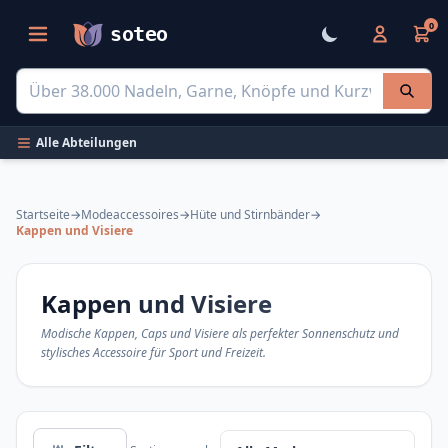
0
soteo
Alle Abteilungen
Startseite
→
Modeaccessoires
→
Hüte und Stirnbänder
→
Filtrare și catalog de produse
Kappen und Visiere
Kappen und Visiere
Modische Kappen, Caps und Visiere als perfekter Sonnenschutz und
stylisches Accessoire für Sport und Freizeit.