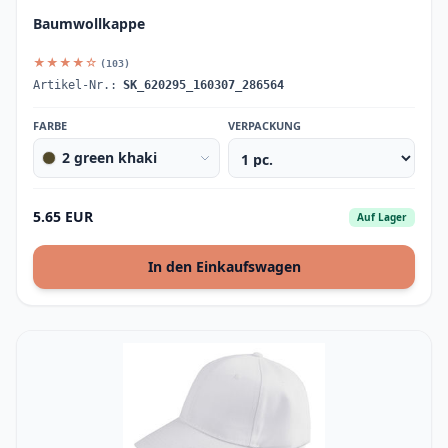
Baumwollkappe
★★★★☆
(103)
Artikel-Nr.:
SK_620295_160307_286564
FARBE
VERPACKUNG
2 green khaki
5.65 EUR
Auf Lager
In den Einkaufswagen