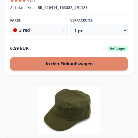
★★★★½
(81)
Artikel-Nr.:
SK_620414_163382_291128
FARBE
VERPACKUNG
3 red
6.59 EUR
Auf Lager
In den Einkaufswagen