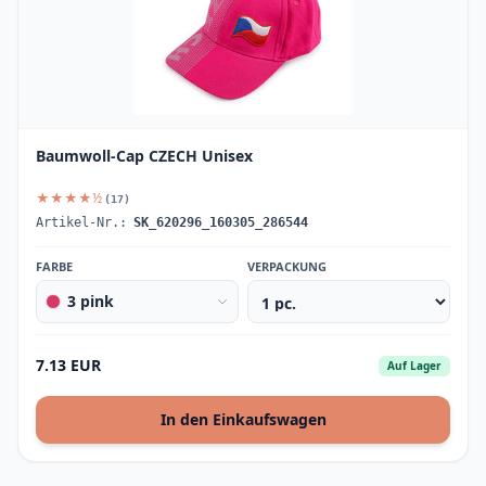
Baumwoll-Cap CZECH Unisex
★★★★½
(17)
Artikel-Nr.:
SK_620296_160305_286544
FARBE
VERPACKUNG
3 pink
7.13 EUR
Auf Lager
In den Einkaufswagen