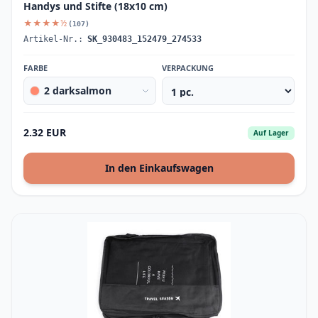
Handys und Stifte (18x10 cm)
★★★★½
(107)
Artikel-Nr.:
SK_930483_152479_274533
FARBE
VERPACKUNG
2 darksalmon
2.32 EUR
Auf Lager
In den Einkaufswagen