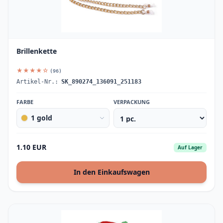
Brillenkette
★★★★☆
(96)
Artikel-Nr.:
SK_890274_136091_251183
FARBE
VERPACKUNG
1 gold
1.10 EUR
Auf Lager
In den Einkaufswagen