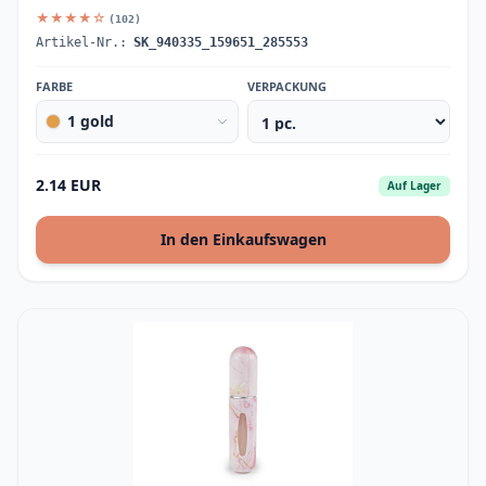
★★★★☆
(102)
Artikel-Nr.:
SK_940335_159651_285553
FARBE
VERPACKUNG
1 gold
2.14 EUR
Auf Lager
In den Einkaufswagen