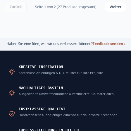
Zurück
Seite 1 von 2 (27 Produkte insgesamt)
Weiter
Haben Sie eine Idee, wie wir uns verbessern können?
Feedback senden
›
KREATIVE INSPIRATION
Kostenlose Anleitungen & DIY-Muster für Ihre Projekte
NACHHALTIGES BASTELN
Ausgewählte umweltfreundliche & zertifizierte Bio-Materialien
ERSTKLASSIGE QUALITÄT
Handverlesenes, langlebiges Zubehör für dauerhafte Kreationen
EXPRESS-LIEFERUNG IN DIE EU