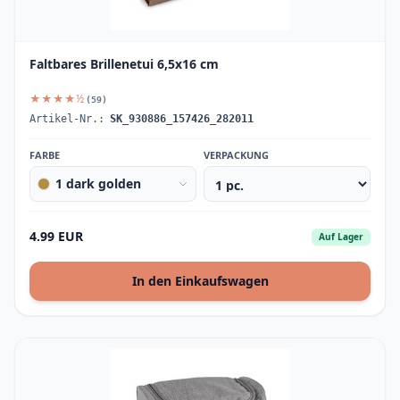
Faltbares Brillenetui 6,5x16 cm
★★★★½
(59)
Artikel-Nr.:
SK_930886_157426_282011
FARBE
VERPACKUNG
1 dark golden
4.99 EUR
Auf Lager
In den Einkaufswagen