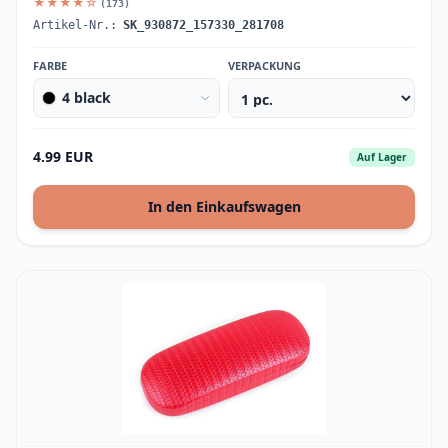
★★★★☆
(173)
Artikel-Nr.:
SK_930872_157330_281708
FARBE
VERPACKUNG
4 black
4.99 EUR
Auf Lager
In den Einkaufswagen