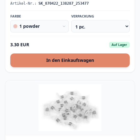
Artikel-Nr.:
SK_870422_138287_253477
FARBE
VERPACKUNG
1 powder
3.30 EUR
Auf Lager
In den Einkaufswagen