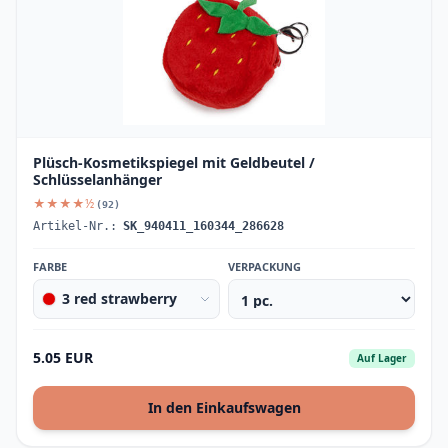
Plüsch-Kosmetikspiegel mit Geldbeutel /
Schlüsselanhänger
★★★★½
(92)
Artikel-Nr.:
SK_940411_160344_286628
FARBE
VERPACKUNG
3 red strawberry
5.05 EUR
Auf Lager
In den Einkaufswagen