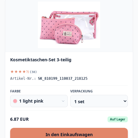
Kosmetiktaschen-Set 3-teilig
★★★★½
(38)
Artikel-Nr.:
SK_810199_110037_218125
FARBE
VERPACKUNG
1 light pink
6.87 EUR
Auf Lager
In den Einkaufswagen