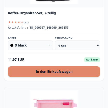
Koffer-Organizer-Set, 7-teilig
★★★★½
(52)
Artikel-Nr.:
SK_900767_146960_265455
FARBE
VERPACKUNG
3 black
11.97 EUR
Auf Lager
In den Einkaufswagen