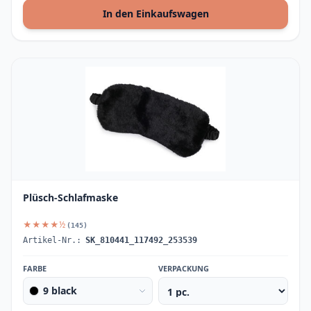
In den Einkaufswagen
Plüsch-Schlafmaske
★★★★½
(145)
Artikel-Nr.:
SK_810441_117492_253539
FARBE
VERPACKUNG
9 black