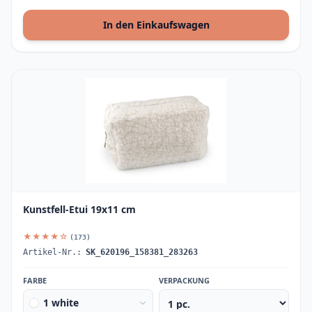
In den Einkaufswagen
Kunstfell-Etui 19x11 cm
★★★★☆
(173)
Artikel-Nr.:
SK_620196_158381_283263
FARBE
VERPACKUNG
1 white