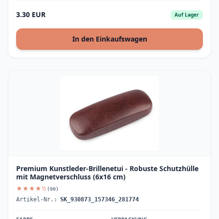
3.30 EUR
Auf Lager
In den Einkaufswagen
Premium Kunstleder-Brillenetui - Robuste Schutzhülle
mit Magnetverschluss (6x16 cm)
★★★★½
(90)
Artikel-Nr.:
SK_930873_157346_281774