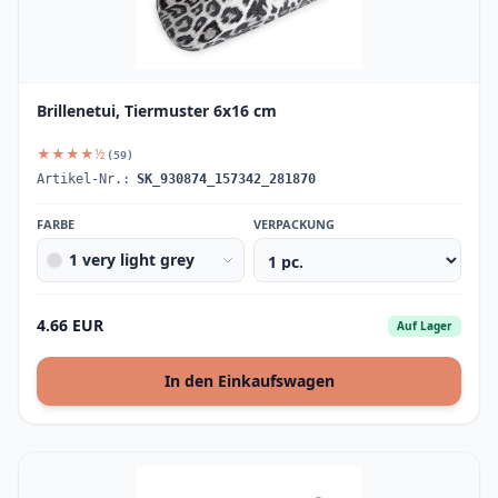
Brillenetui, Tiermuster 6x16 cm
★★★★½
(59)
Artikel-Nr.:
SK_930874_157342_281870
FARBE
VERPACKUNG
1 very light grey
4.66 EUR
Auf Lager
In den Einkaufswagen