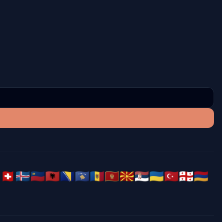

🇨🇭
🇮🇸
🇱🇮
🇦🇱
🇧🇦
🇽🇰
🇲🇩
🇲🇪
🇲🇰
🇷🇸
🇺🇦
🇹🇷
🇬🇪
🇦🇲