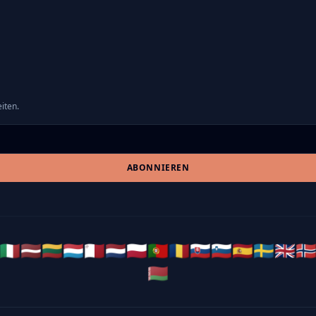
iten.
ABONNIEREN
🇮🇹
🇱🇻
🇱🇹
🇱🇺
🇲🇹
🇳🇱
🇵🇱
🇵🇹
🇷🇴
🇸🇰
🇸🇮
🇪🇸
🇸🇪
🇬🇧
🇳
🇧🇾