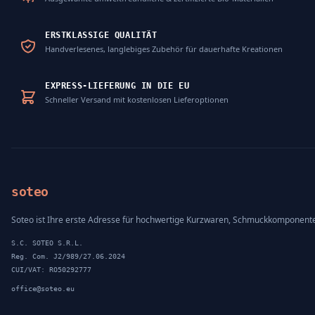
ERSTKLASSIGE QUALITÄT
Handverlesenes, langlebiges Zubehör für dauerhafte Kreationen
EXPRESS-LIEFERUNG IN DIE EU
Schneller Versand mit kostenlosen Lieferoptionen
soteo
Soteo ist Ihre erste Adresse für hochwertige Kurzwaren, Schmuckkomponent
S.C. SOTEO S.R.L.
Reg. Com. J2/989/27.06.2024
CUI/VAT: RO50292777
office@soteo.eu