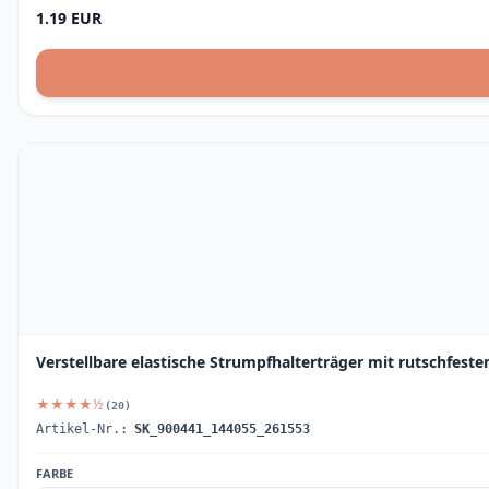
1.19 EUR
Verstellbare elastische Strumpfhalterträger mit rutschfesten
★★★★½
(20)
Artikel-Nr.:
SK_900441_144055_261553
FARBE