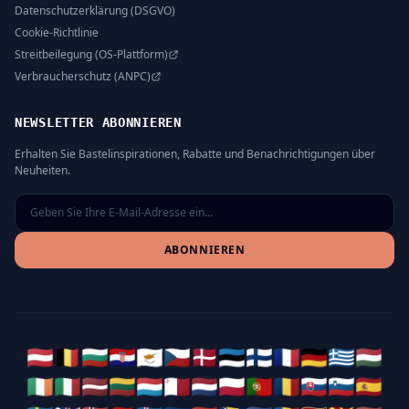
Datenschutzerklärung (DSGVO)
Cookie-Richtlinie
Streitbeilegung (OS-Plattform)
Verbraucherschutz (ANPC)
NEWSLETTER ABONNIEREN
Erhalten Sie Bastelinspirationen, Rabatte und Benachrichtigungen über
Neuheiten.
ABONNIEREN
🇦🇹
🇧🇪
🇧🇬
🇭🇷
🇨🇾
🇨🇿
🇩🇰
🇪🇪
🇫🇮
🇫🇷
🇩🇪
🇬🇷
🇭🇺
🇮🇪
🇮🇹
🇱🇻
🇱🇹
🇱🇺
🇲🇹
🇳🇱
🇵🇱
🇵🇹
🇷🇴
🇸🇰
🇸🇮
🇪🇸