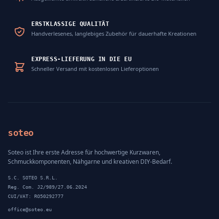
ERSTKLASSIGE QUALITÄT
Handverlesenes, langlebiges Zubehör für dauerhafte Kreationen
EXPRESS-LIEFERUNG IN DIE EU
Schneller Versand mit kostenlosen Lieferoptionen
soteo
Soteo ist Ihre erste Adresse für hochwertige Kurzwaren,
Schmuckkomponenten, Nähgarne und kreativen DIY-Bedarf.
S.C. SOTEO S.R.L.
Reg. Com. J2/989/27.06.2024
CUI/VAT: RO50292777
office@soteo.eu