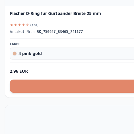
Flacher D-Ring für Gurtbänder Breite 25 mm
★★★★☆
(150)
Artikel-Nr.:
SK_750957_83465_241177
FARBE
4 pink gold
2.96 EUR