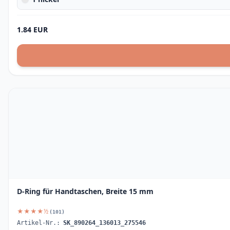
1.84 EUR
D-Ring für Handtaschen, Breite 15 mm
★★★★½
(101)
Artikel-Nr.:
SK_890264_136013_275546