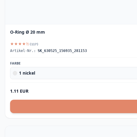
O-Ring Ø 20 mm
★★★★½
(117)
Artikel-Nr.:
SK_630525_156935_281153
FARBE
1 nickel
1.11 EUR