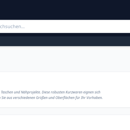
, Taschen und Nähprojekte. Diese robusten Kurzwaren eignen sich
 Sie aus verschiedenen Größen und Oberflächen für Ihr Vorhaben.