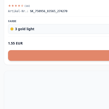
★★★★☆
(16)
Artikel-Nr.:
SK_750956_83565_274270
FARBE
3 gold light
1.55 EUR