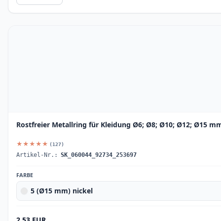
Rostfreier Metallring für Kleidung Ø6; Ø8; Ø10; Ø12; Ø15 m
★★★★★
(127)
Artikel-Nr.:
SK_060044_92734_253697
FARBE
5 (Ø15 mm) nickel
2.53 EUR