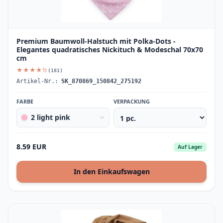
Premium Baumwoll-Halstuch mit Polka-Dots -
Elegantes quadratisches Nickituch & Modeschal 70x70
cm
★★★★½
(181)
Artikel-Nr.:
SK_870869_150842_275192
FARBE
VERPACKUNG
2 light pink
8.59 EUR
Auf Lager
In den Einkaufswagen