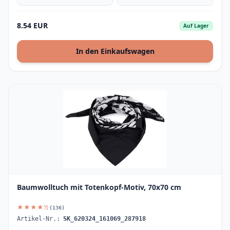
8.54 EUR
Auf Lager
In den Einkaufswagen
Baumwolltuch mit Totenkopf-Motiv, 70x70 cm
★★★★½
(136)
Artikel-Nr.:
SK_620324_161069_287918