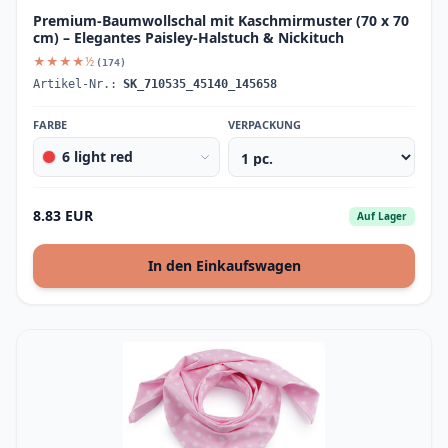
Premium-Baumwollschal mit Kaschmirmuster (70 x 70
cm) – Elegantes Paisley-Halstuch & Nickituch
★★★★½
(174)
Artikel-Nr.:
SK_710535_45140_145658
FARBE
VERPACKUNG
6 light red
8.83 EUR
Auf Lager
In den Einkaufswagen