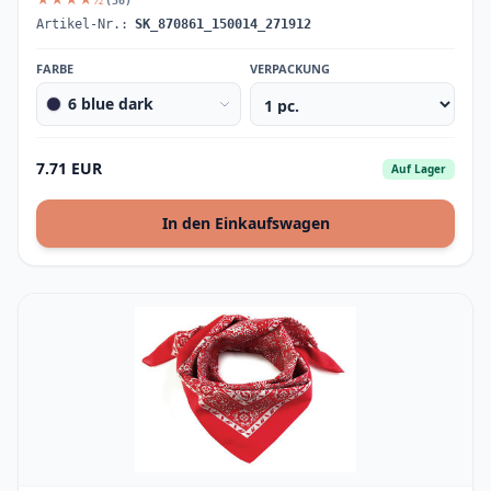
(36)
Artikel-Nr.:
SK_870861_150014_271912
FARBE
VERPACKUNG
6 blue dark
7.71 EUR
Auf Lager
In den Einkaufswagen