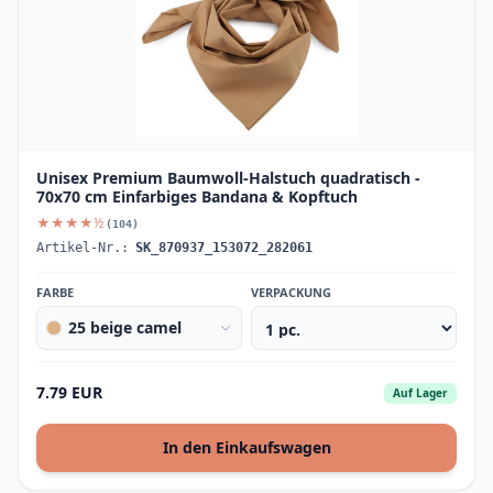
Unisex Premium Baumwoll-Halstuch quadratisch -
70x70 cm Einfarbiges Bandana & Kopftuch
★★★★½
(104)
Artikel-Nr.:
SK_870937_153072_282061
FARBE
VERPACKUNG
25 beige camel
7.79 EUR
Auf Lager
In den Einkaufswagen