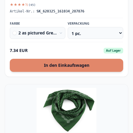
★★★★½
(45)
Artikel-Nr.:
SK_620325_161034_287876
FARBE
VERPACKUNG
2 as pictured Great Britain
7.34 EUR
Auf Lager
In den Einkaufswagen