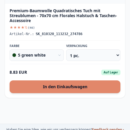
Premium-Baumwolle Quadratisches Tuch mit
Streublumen - 70x70 cm Florales Halstuch & Taschen-
Accessoire
★★★★½
(46)
Artikel-Nr.:
SK_810320_113232_274786
FARBE
VERPACKUNG
5 green white
8.83 EUR
Auf Lager
In den Einkaufswagen
Haben Sie eine Idee, wie wir uns verbessern können?
Feedback senden
›