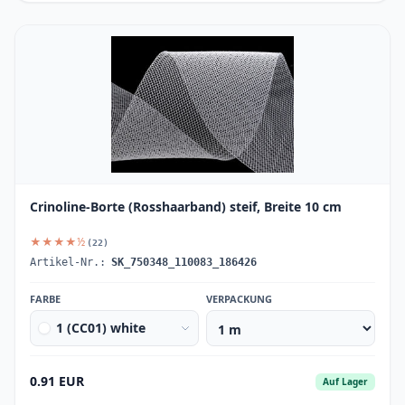
Crinoline-Borte (Rosshaarband) steif, Breite 10 cm
★★★★½
(22)
Artikel-Nr.:
SK_750348_110083_186426
FARBE
VERPACKUNG
1 (CC01) white
0.91 EUR
Auf Lager