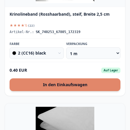
Krinolineband (Rosshaarband), steif, Breite 2,5 cm
★★★★½
(22)
Artikel-Nr.:
SK_740253_67805_172319
FARBE
VERPACKUNG
2 (CC16) black
0.40 EUR
Auf Lager
In den Einkaufswagen