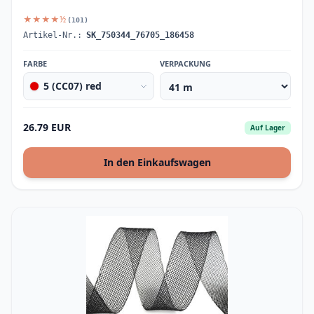
★★★★½
(101)
Artikel-Nr.:
SK_750344_76705_186458
FARBE
VERPACKUNG
5 (CC07) red
26.79 EUR
Auf Lager
In den Einkaufswagen