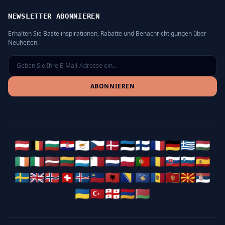
NEWSLETTER ABONNIEREN
Erhalten Sie Bastelinspirationen, Rabatte und Benachrichtigungen über
Neuheiten.
ABONNIEREN
🇦🇹
🇧🇪
🇧🇬
🇭🇷
🇨🇾
🇨🇿
🇩🇰
🇪🇪
🇫🇮
🇫🇷
🇩🇪
🇬🇷
🇭🇺
🇮🇪
🇮🇹
🇱🇻
🇱🇹
🇱🇺
🇲🇹
🇳🇱
🇵🇱
🇵🇹
🇷🇴
🇸🇰
🇸🇮
🇪🇸
🇸🇪
🇬🇧
🇳🇴
🇨🇭
🇮🇸
🇱🇮
🇦🇱
🇧🇦
🇽🇰
🇲🇩
🇲🇪
🇲🇰
🇷🇸
🇺🇦
🇹🇷
🇬🇪
🇦🇲
🇧🇾