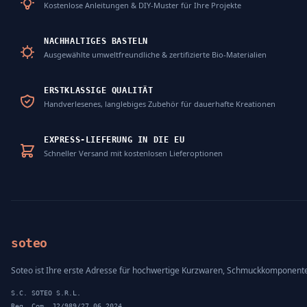
Kostenlose Anleitungen & DIY-Muster für Ihre Projekte
NACHHALTIGES BASTELN
Ausgewählte umweltfreundliche & zertifizierte Bio-Materialien
ERSTKLASSIGE QUALITÄT
Handverlesenes, langlebiges Zubehör für dauerhafte Kreationen
EXPRESS-LIEFERUNG IN DIE EU
Schneller Versand mit kostenlosen Lieferoptionen
soteo
Soteo ist Ihre erste Adresse für hochwertige Kurzwaren, Schmuckkomponent
S.C. SOTEO S.R.L.
Reg. Com. J2/989/27.06.2024