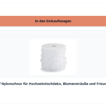
In den Einkaufswagen
auf Nylonschnur für Hochzeitstischdeko, Blumensträuße und Frisu