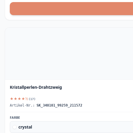
Kristallperlen-Drahtzweig
★★★★½
(17)
Artikel-Nr.:
SK_340101_99259_211572
FARBE
crystal