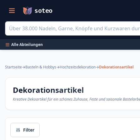
soteo
Alle Abteilungen
Startseite
→
Basteln & Hobbys
→
Hochzeitsdekoration
→
Dekorationsartikel
Filtrare și catalog de produse
Dekorationsartikel
Kreative Dekoartikel für ein schönes Zuhause, Feste und saisonale Bastelarbe
Filter