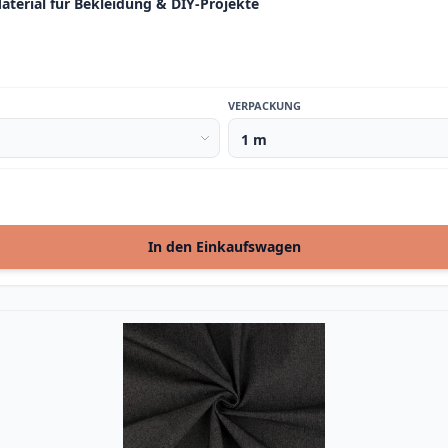
terial für Bekleidung & DIY-Projekte
VERPACKUNG
In den Einkaufswagen