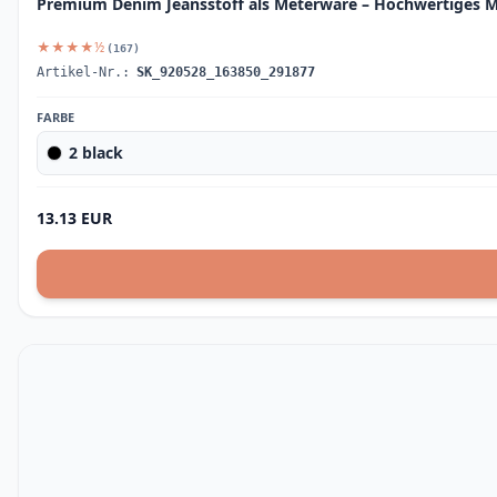
Premium Denim Jeansstoff als Meterware – Hochwertiges Ma
★★★★½
(167)
Artikel-Nr.:
SK_920528_163850_291877
FARBE
2 black
13.13 EUR