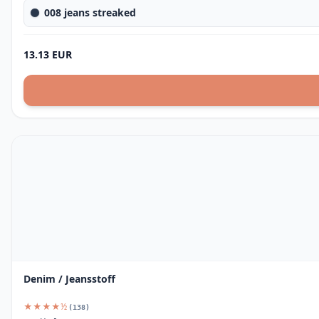
008 jeans streaked
13.13 EUR
Denim / Jeansstoff
★★★★½
(138)