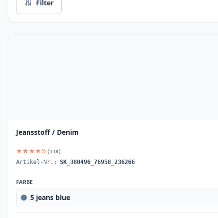
Filter
Jeansstoff / Denim
★★★★½
(138)
Artikel-Nr.:
SK_380496_76958_236266
FARBE
5 jeans blue