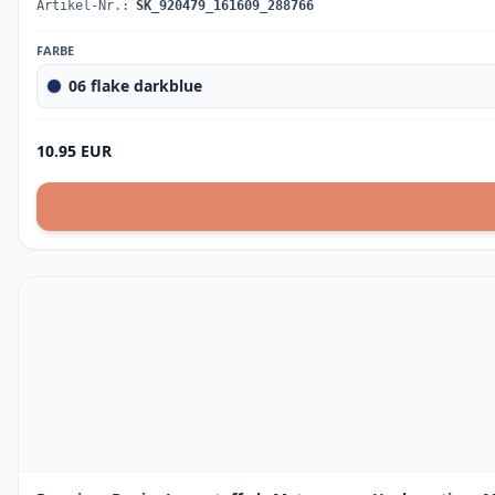
Artikel-Nr.:
SK_920479_161609_288766
FARBE
06 flake darkblue
10.95 EUR