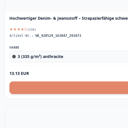
Hochwertiger Denim- & Jeansstoff – Strapazierfähige schw
★★★★½
(176)
Artikel-Nr.:
SK_920529_163847_291873
FARBE
3 (335 g/m²) anthracite
13.13 EUR