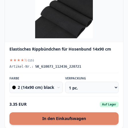
Elastisches Rippbündchen für Hosenbund 14x90 cm
★★★★½
(15)
Artikel-Nr.:
SK_610073_112436_220721
FARBE
VERPACKUNG
2 (14x90 cm) black
3.35 EUR
Auf Lager
In den Einkaufswagen