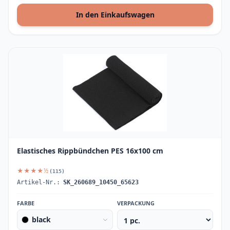
In den Einkaufswagen
Elastisches Rippbündchen PES 16x100 cm
★★★★½
(115)
Artikel-Nr.:
SK_260689_10450_65623
FARBE
VERPACKUNG
black