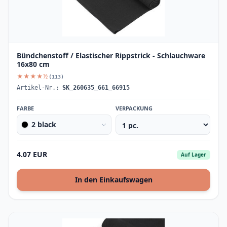
Bündchenstoff / Elastischer Rippstrick - Schlauchware
16x80 cm
★★★★½
(113)
Artikel-Nr.:
SK_260635_661_66915
FARBE
VERPACKUNG
2 black
4.07 EUR
Auf Lager
In den Einkaufswagen