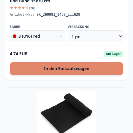
und Bund 15x70 cm
★★★★½
(20)
Artikel-Nr.:
SK_260081_3456_111628
FARBE
VERPACKUNG
3 (016) red
4.74 EUR
Auf Lager
In den Einkaufswagen