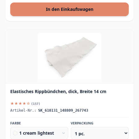
In den Einkaufswagen
Elastisches Rippbündchen, dick, Breite 14 cm
★★★★☆
(157)
Artikel-Nr.:
SK_610131_148809_267743
FARBE
VERPACKUNG
1 cream lightest