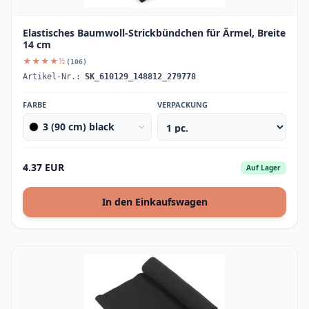
Elastisches Baumwoll-Strickbündchen für Ärmel, Breite
14 cm
★★★★½
(106)
Artikel-Nr.:
SK_610129_148812_279778
FARBE
VERPACKUNG
3 (90 cm) black
4.37 EUR
Auf Lager
In den Einkaufswagen