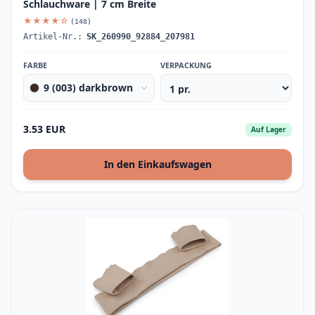
Schlauchware | 7 cm Breite
★★★★☆
(148)
Artikel-Nr.:
SK_260990_92884_207981
FARBE
VERPACKUNG
9 (003) darkbrown
3.53 EUR
Auf Lager
In den Einkaufswagen