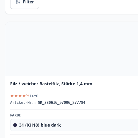
Filter
Filz / weicher Bastelfilz, Stärke 1,4 mm
★★★★½
(129)
Artikel-Nr.:
SK_380616_97006_277784
FARBE
31 (XH18) blue dark