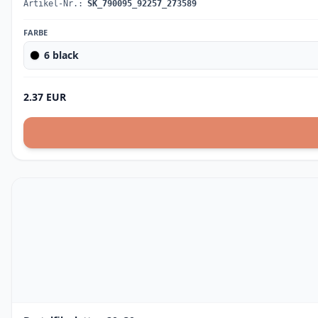
Artikel-Nr.:
SK_790095_92257_273589
FARBE
6 black
2.37 EUR