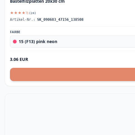
Bastelfilzplatten 20x30 cm
★★★★½
(24)
Artikel-Nr.:
SK_090683_47156_138508
FARBE
15 (F13) pink neon
3.06 EUR