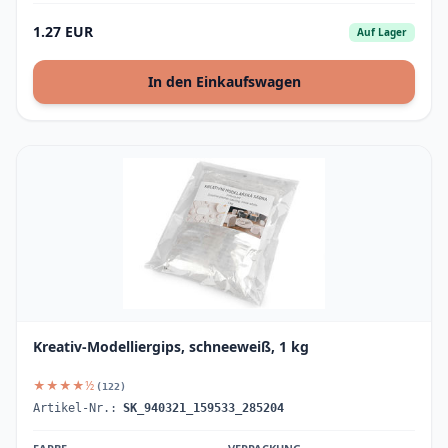
1.27 EUR
Auf Lager
In den Einkaufswagen
Kreativ-Modelliergips, schneeweiß, 1 kg
★★★★½
(122)
Artikel-Nr.:
SK_940321_159533_285204