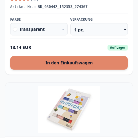
(55)
Artikel-Nr.:
SK_930442_152353_274367
FARBE
VERPACKUNG
Transparent
13.14 EUR
Auf Lager
In den Einkaufswagen