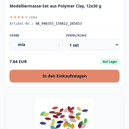
Modelliermasse-Set aus Polymer Clay, 12x30 g
★★★★☆
(150)
Artikel-Nr.:
SK_940355_159812_285653
FARBE
VERPACKUNG
mix
7.64 EUR
Auf Lager
In den Einkaufswagen