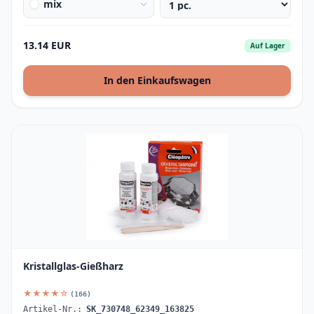
mix
13.14 EUR
Auf Lager
In den Einkaufswagen
Kristallglas-Gießharz
★★★★☆
(166)
Artikel-Nr.:
SK_730748_62349_163825