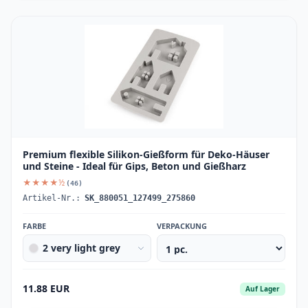
Premium flexible Silikon-Gießform für Deko-Häuser
und Steine - Ideal für Gips, Beton und Gießharz
★★★★½
(46)
Artikel-Nr.:
SK_880051_127499_275860
FARBE
VERPACKUNG
2 very light grey
11.88 EUR
Auf Lager