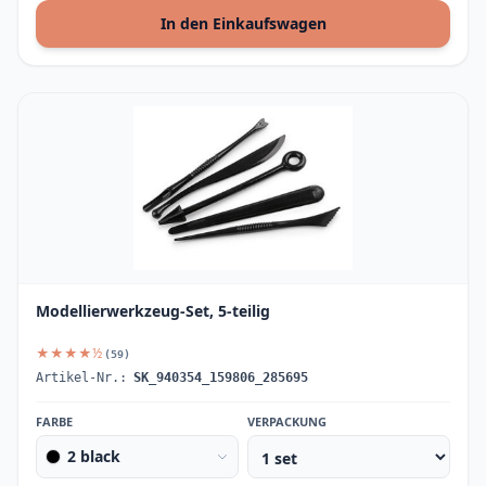
In den Einkaufswagen
Modellierwerkzeug-Set, 5-teilig
★★★★½
(59)
Artikel-Nr.:
SK_940354_159806_285695
FARBE
VERPACKUNG
2 black