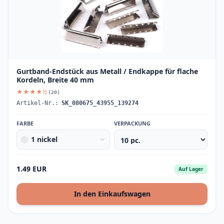
Gurtband-Endstück aus Metall / Endkappe für flache
Kordeln, Breite 40 mm
★★★★½
(20)
Artikel-Nr.:
SK_080675_43955_139274
FARBE
VERPACKUNG
1 nickel
1.49 EUR
Auf Lager
In den Einkaufswagen