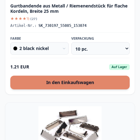
Gurtbandende aus Metall / Riemenendstück für flache
Kordeln, Breite 25 mm
★★★★½
(27)
Artikel-Nr.:
SK_730197_55085_153074
FARBE
VERPACKUNG
2 black nickel
1.21 EUR
Auf Lager
In den Einkaufswagen