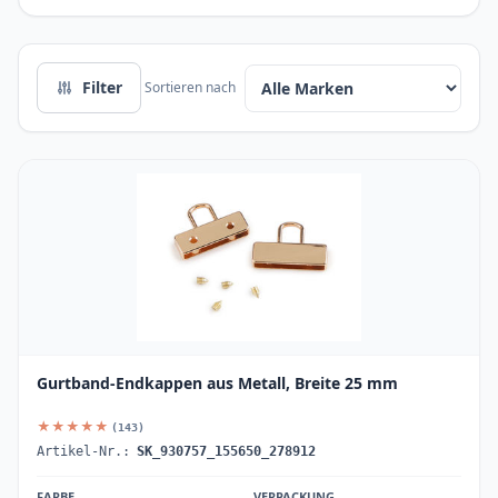
Filter
Sortieren nach
Gurtband-Endkappen aus Metall, Breite 25 mm
★★★★★
(143)
Artikel-Nr.:
SK_930757_155650_278912
FARBE
VERPACKUNG