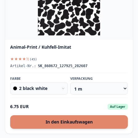
Animal-Print / Kuhfell-Imitat
★★★★½
(45)
Artikel-Nr.:
SK_860672_127925_282607
FARBE
VERPACKUNG
2 black white
6.75 EUR
Auf Lager
In den Einkaufswagen