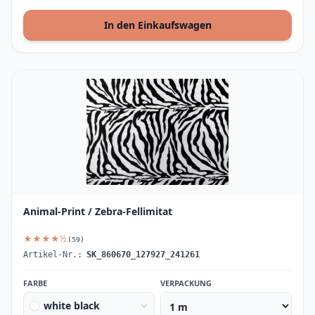
In den Einkaufswagen
Animal-Print / Zebra-Fellimitat
★★★★½
(59)
Artikel-Nr.:
SK_860670_127927_241261
FARBE
VERPACKUNG
white black