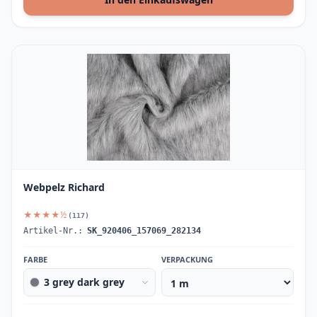
Webpelz Richard
★★★★½
(117)
Artikel-Nr.:
SK_920406_157069_282134
FARBE
VERPACKUNG
3 grey dark grey