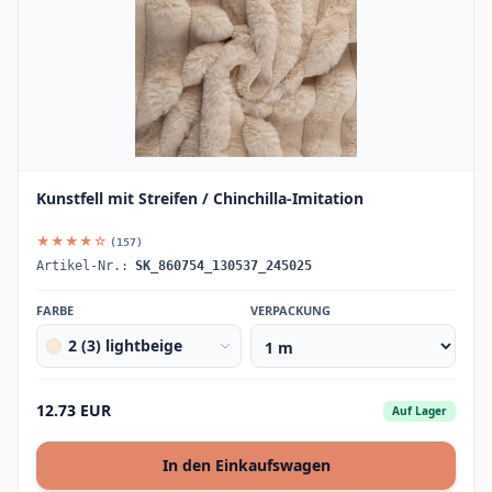
Kunstfell mit Streifen / Chinchilla-Imitation
★★★★☆
(157)
Artikel-Nr.:
SK_860754_130537_245025
FARBE
VERPACKUNG
2 (3) lightbeige
12.73 EUR
Auf Lager
In den Einkaufswagen