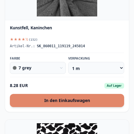
Kunstfell, Kaninchen
★★★★½
(152)
Artikel-Nr.:
SK_860011_119119_245014
FARBE
VERPACKUNG
7 grey
8.28 EUR
Auf Lager
In den Einkaufswagen