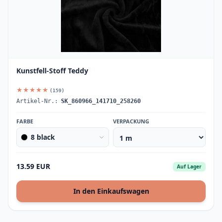
Kunstfell-Stoff Teddy
★★★★★
(159)
Artikel-Nr.:
SK_860966_141710_258260
FARBE
VERPACKUNG
8 black
13.59 EUR
Auf Lager
In den Einkaufswagen