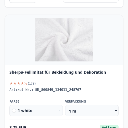
Sherpa-Fellimitat für Bekleidung und Dekoration
★★★★½
(178)
Artikel-Nr.:
SK_860849_134011_248767
FARBE
VERPACKUNG
1 white
8.75 EUR
Auf Lager