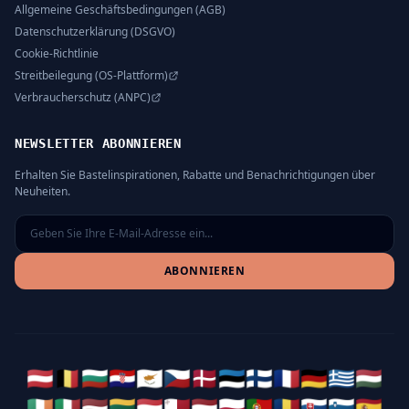
Allgemeine Geschäftsbedingungen (AGB)
Datenschutzerklärung (DSGVO)
Cookie-Richtlinie
Streitbeilegung (OS-Plattform)
Verbraucherschutz (ANPC)
NEWSLETTER ABONNIEREN
Erhalten Sie Bastelinspirationen, Rabatte und Benachrichtigungen über
Neuheiten.
ABONNIEREN
🇦🇹
🇧🇪
🇧🇬
🇭🇷
🇨🇾
🇨🇿
🇩🇰
🇪🇪
🇫🇮
🇫🇷
🇩🇪
🇬🇷
🇭🇺
🇮🇪
🇮🇹
🇱🇻
🇱🇹
🇱🇺
🇲🇹
🇳🇱
🇵🇱
🇵🇹
🇷🇴
🇸🇰
🇸🇮
🇪🇸