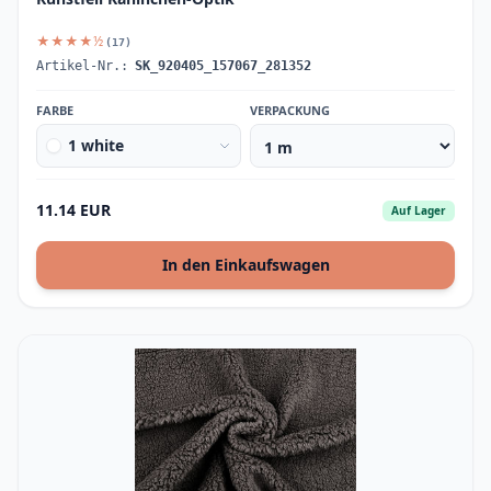
★★★★½
(17)
Artikel-Nr.:
SK_920405_157067_281352
FARBE
VERPACKUNG
1 white
11.14 EUR
Auf Lager
In den Einkaufswagen