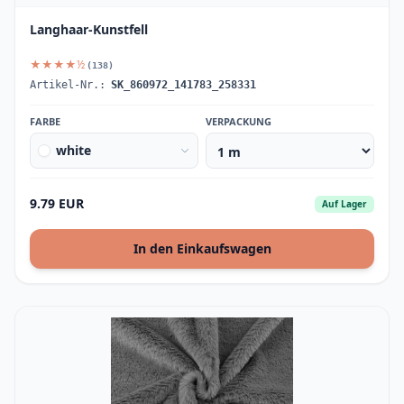
Langhaar-Kunstfell
★★★★½
(138)
Artikel-Nr.:
SK_860972_141783_258331
FARBE
VERPACKUNG
white
9.79 EUR
Auf Lager
In den Einkaufswagen