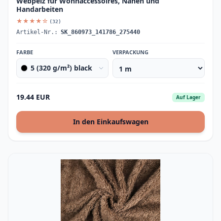
Webpelz für Wohnaccessoires, Nähen und
Handarbeiten
★★★★☆
(32)
Artikel-Nr.:
SK_860973_141786_275440
FARBE
VERPACKUNG
5 (320 g/m²) black
19.44 EUR
Auf Lager
In den Einkaufswagen