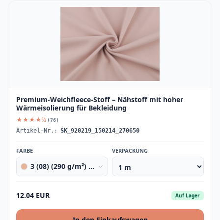
Premium-Weichfleece-Stoff – Nähstoff mit hoher
Wärmeisolierung für Bekleidung
★★★★½
(76)
Artikel-Nr.:
SK_920219_150214_270650
FARBE
VERPACKUNG
3 (08) (290 g/m²) powder beige
12.04 EUR
Auf Lager
In den Einkaufswagen