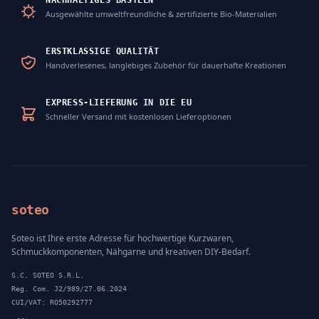
NACHHALTIGES BASTELN
Ausgewählte umweltfreundliche & zertifizierte Bio-Materialien
ERSTKLASSIGE QUALITÄT
Handverlesenes, langlebiges Zubehör für dauerhafte Kreationen
EXPRESS-LIEFERUNG IN DIE EU
Schneller Versand mit kostenlosen Lieferoptionen
soteo
Soteo ist Ihre erste Adresse für hochwertige Kurzwaren,
Schmuckkomponenten, Nähgarne und kreativen DIY-Bedarf.
S.C. SOTEO S.R.L.
Reg. Com. J2/989/27.06.2024
CUI/VAT: RO50292777