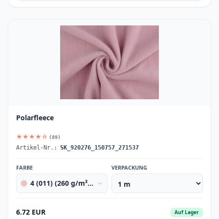
Polarfleece
★★★★☆
(89)
Artikel-Nr.:
SK_920276_150757_271537
FARBE
VERPACKUNG
4 (011) (260 g/m²) powder
6.72 EUR
Auf Lager