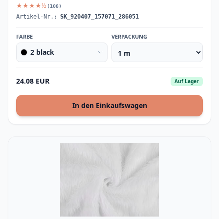
★★★★½
(108)
Artikel-Nr.:
SK_920407_157071_286051
FARBE
VERPACKUNG
2 black
24.08 EUR
Auf Lager
In den Einkaufswagen