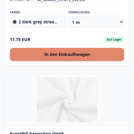
Artikel-Nr.:
SK_920408_157073_282328
FARBE
VERPACKUNG
2 dark grey streaked
17.75 EUR
Auf Lager
In den Einkaufswagen
Kunstfell Kaninchen-Optik