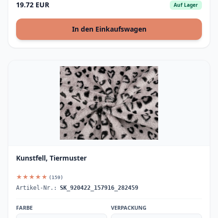
19.72 EUR
Auf Lager
In den Einkaufswagen
Kunstfell, Tiermuster
★★★★★
(159)
Artikel-Nr.:
SK_920422_157916_282459
FARBE
VERPACKUNG