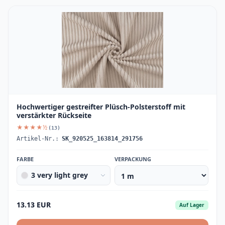
Hochwertiger gestreifter Plüsch-Polsterstoff mit
verstärkter Rückseite
★★★★½
(13)
Artikel-Nr.:
SK_920525_163814_291756
FARBE
VERPACKUNG
3 very light grey
13.13 EUR
Auf Lager