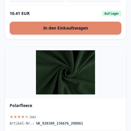
10.41 EUR
Auf Lager
In den Einkaufswagen
Polarfleece
★★★★☆
(89)
Artikel-Nr.:
SK_920380_156676_280861