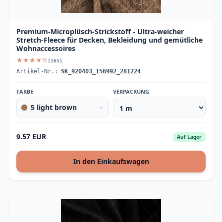
Premium-Microplüsch-Strickstoff - Ultra-weicher
Stretch-Fleece für Decken, Bekleidung und gemütliche
Wohnaccessoires
★★★★½
(165)
Artikel-Nr.:
SK_920403_156992_281224
FARBE
VERPACKUNG
5 light brown
9.57 EUR
Auf Lager
In den Einkaufswagen