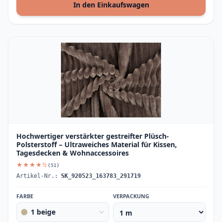
In den Einkaufswagen
Hochwertiger verstärkter gestreifter Plüsch-
Polsterstoff – Ultraweiches Material für Kissen,
Tagesdecken & Wohnaccessoires
★★★★½
(51)
Artikel-Nr.:
SK_920523_163783_291719
FARBE
VERPACKUNG
1 beige