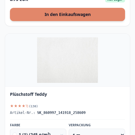
In den Einkaufswagen
Plüschstoff Teddy
★★★★½
(138)
Artikel-Nr.:
SK_860997_141918_258609
FARBE
VERPACKUNG
1 (1) (245 g/m²) white milk