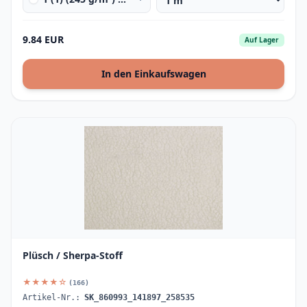
9.84 EUR
Auf Lager
In den Einkaufswagen
Plüsch / Sherpa-Stoff
★★★★☆
(166)
Artikel-Nr.:
SK_860993_141897_258535