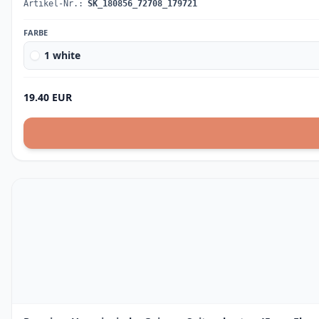
Artikel-Nr.:
SK_180856_72708_179721
FARBE
1 white
19.40 EUR