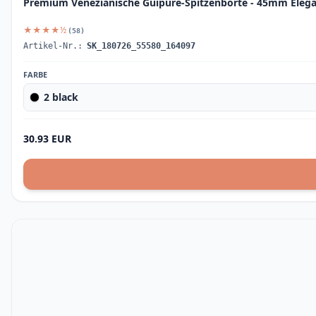
Premium Venezianische Guipure-Spitzenborte - 45mm Elegan
★★★★½
(58)
Artikel-Nr.:
SK_180726_55580_164097
FARBE
2 black
30.93 EUR