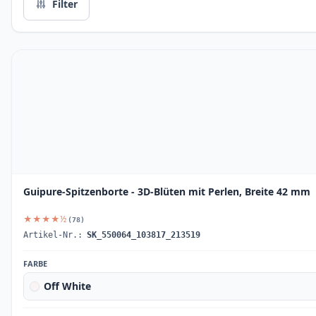
Filter
Guipure-Spitzenborte - 3D-Blüten mit Perlen, Breite 42 mm
★★★★½
(78)
Artikel-Nr.:
SK_550064_103817_213519
FARBE
Off White