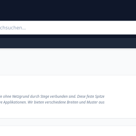
die ohne Netzgrund durch Stege verbunden sind. Diese feste Spitze
ve Applikationen. Wir bieten verschiedene Breiten und Muster aus