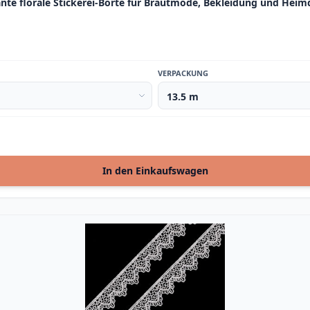
te florale Stickerei-Borte für Brautmode, Bekleidung und Heim
VERPACKUNG
In den Einkaufswagen