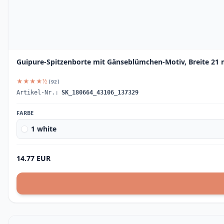
Guipure-Spitzenborte mit Gänseblümchen-Motiv, Breite 21
★★★★½
(92)
Artikel-Nr.:
SK_180664_43106_137329
FARBE
1 white
14.77 EUR