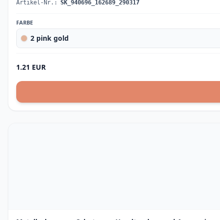
Artikel-Nr.:
SK_940696_162689_290317
FARBE
2 pink gold
1.21 EUR