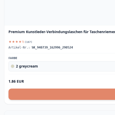
Premium Kunstleder-Verbindungslaschen für Taschenriemen 
★★★★½
(167)
Artikel-Nr.:
SK_940739_162996_290524
FARBE
2 greycream
1.86 EUR