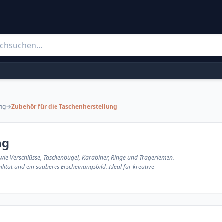
ung
→
Zubehör für die Taschenherstellung
ng
wie Verschlüsse, Taschenbügel, Karabiner, Ringe und Trageriemen.
lität und ein sauberes Erscheinungsbild. Ideal für kreative