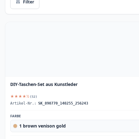
Filter
DIY-Taschen-Set aus Kunstleder
★★★★½
(52)
Artikel-Nr.:
SK_890770_140255_256243
FARBE
1 brown venison gold