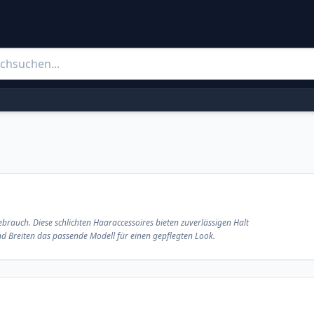
brauch. Diese schlichten Haaraccessoires bieten zuverlässigen Halt
d Breiten das passende Modell für einen gepflegten Look.