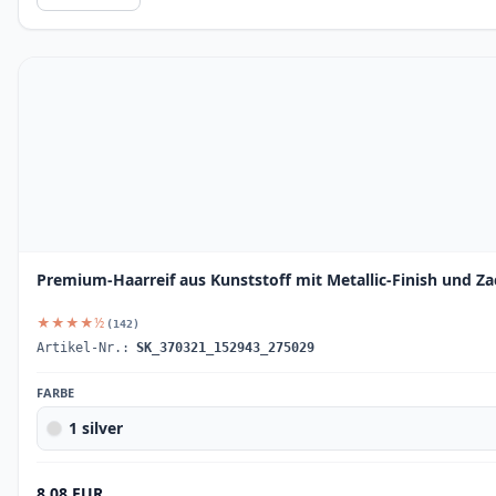
Premium-Haarreif aus Kunststoff mit Metallic-Finish und Za
★★★★½
(142)
Artikel-Nr.:
SK_370321_152943_275029
FARBE
1 silver
8.08 EUR