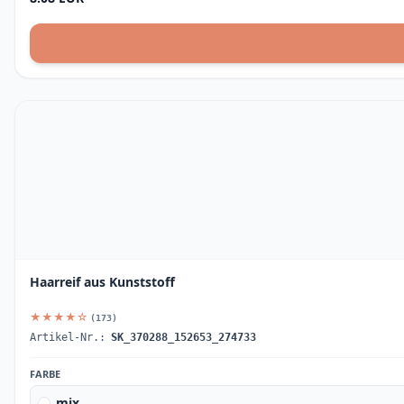
Haarreif aus Kunststoff
★★★★☆
(173)
Artikel-Nr.:
SK_370288_152653_274733
FARBE
mix