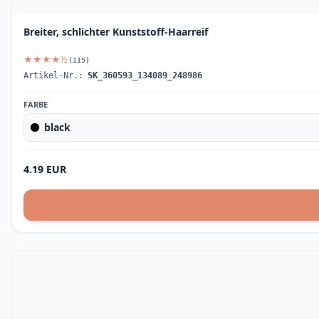
Breiter, schlichter Kunststoff-Haarreif
★★★★½
(115)
Artikel-Nr.:
SK_360593_134089_248986
FARBE
black
4.19 EUR