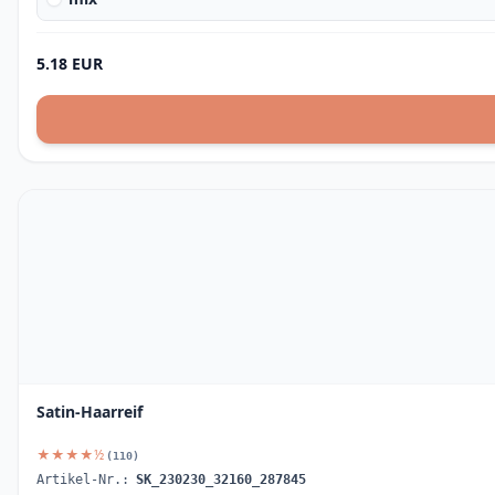
5.18 EUR
Satin-Haarreif
★★★★½
(110)
Artikel-Nr.:
SK_230230_32160_287845