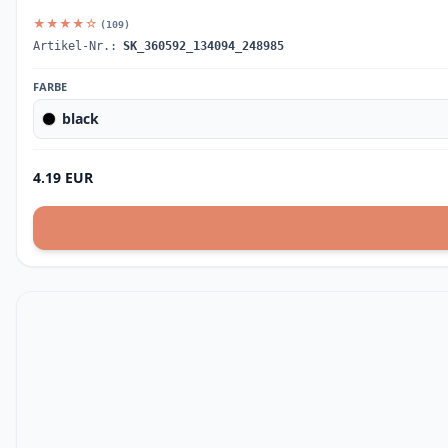
★★★★☆
(109)
Artikel-Nr.:
SK_360592_134094_248985
FARBE
black
4.19 EUR