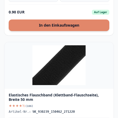
0.90 EUR
Auf Lager
In den Einkaufswagen
Elastisches Flauschband (Klettband-Flauschseite),
Breite 50 mm
★★★★½
(106)
Artikel-Nr.:
SK_930239_150462_271220