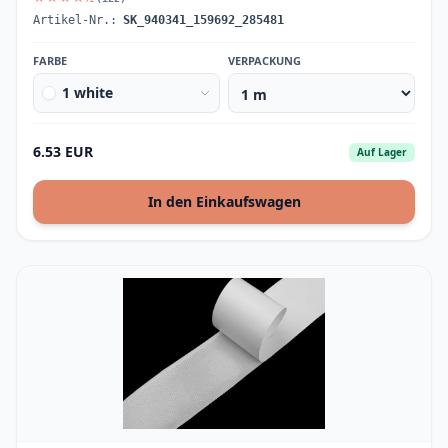
Artikel-Nr.:
SK_940341_159692_285481
FARBE
VERPACKUNG
1 white
6.53 EUR
Auf Lager
In den Einkaufswagen