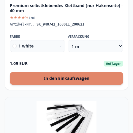
Premium selbstklebendes Klettband (nur Hakenseite) -
40 mm
★★★★½
(78)
Artikel-Nr.:
SK_940742_163011_290621
FARBE
VERPACKUNG
1 white
1.09 EUR
Auf Lager
In den Einkaufswagen