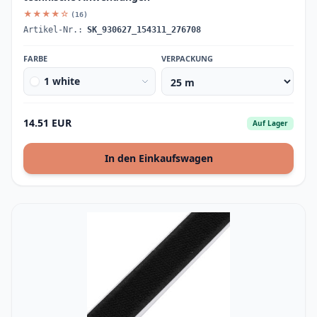
★★★★☆
(16)
Artikel-Nr.:
SK_930627_154311_276708
FARBE
VERPACKUNG
1 white
14.51 EUR
Auf Lager
In den Einkaufswagen