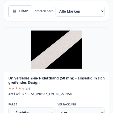
Filter
Sortieren nach
Universelles 2-in-1-Klettband (50 mm) - Einseitig in sich
greifendes Design
★★★★½
(27)
Artikel-Nr.:
SK_890687_139180_273958
FARBE
VERPACKUNG
2 white