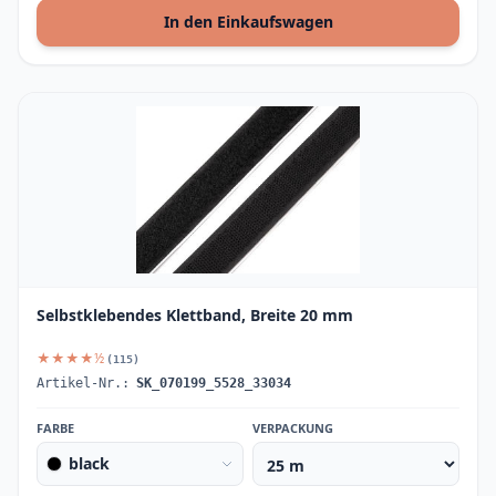
In den Einkaufswagen
Selbstklebendes Klettband, Breite 20 mm
★★★★½
(115)
Artikel-Nr.:
SK_070199_5528_33034
FARBE
VERPACKUNG
black