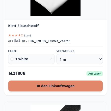
Klett-Flauschstoff
★★★★½
(138)
Artikel-Nr.:
SK_920130_145975_263744
FARBE
VERPACKUNG
1 white
16.31 EUR
Auf Lager
In den Einkaufswagen