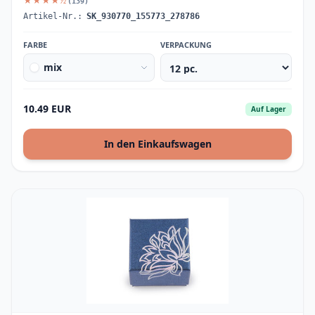
★★★★½
(139)
Artikel-Nr.:
SK_930770_155773_278786
FARBE
VERPACKUNG
mix
10.49 EUR
Auf Lager
In den Einkaufswagen