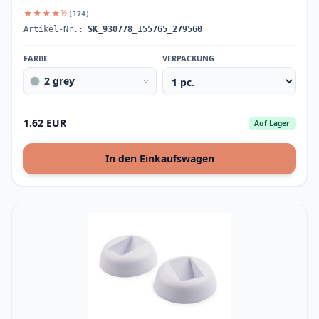
★★★★½
(174)
Artikel-Nr.:
SK_930778_155765_279560
FARBE
VERPACKUNG
2 grey
1.62 EUR
Auf Lager
In den Einkaufswagen