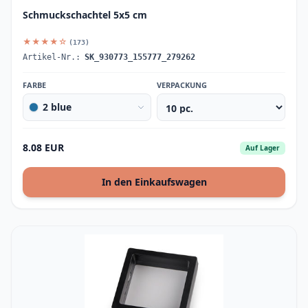
Schmuckschachtel 5x5 cm
★★★★☆
(173)
Artikel-Nr.:
SK_930773_155777_279262
FARBE
VERPACKUNG
2 blue
8.08 EUR
Auf Lager
In den Einkaufswagen