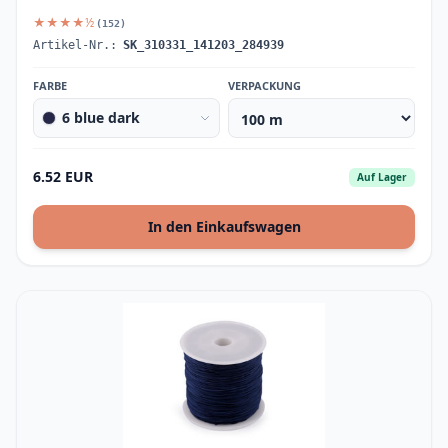
★★★★½
(152)
Artikel-Nr.:
SK_310331_141203_284939
FARBE
VERPACKUNG
6 blue dark
6.52 EUR
Auf Lager
In den Einkaufswagen