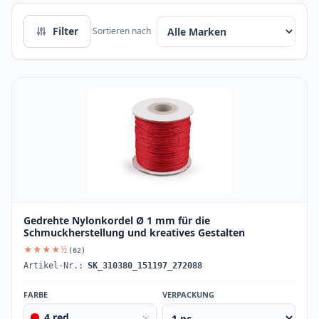
Filter
Sortieren nach
Gedrehte Nylonkordel Ø 1 mm für die
Schmuckherstellung und kreatives Gestalten
★★★★½
(62)
Artikel-Nr.:
SK_310380_151197_272088
FARBE
VERPACKUNG
4 red