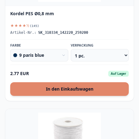
Kordel PES Ø0,8 mm
★★★★½
(145)
Artikel-Nr.:
SK_310334_142220_259200
FARBE
VERPACKUNG
9 paris blue
2.77 EUR
Auf Lager
In den Einkaufswagen