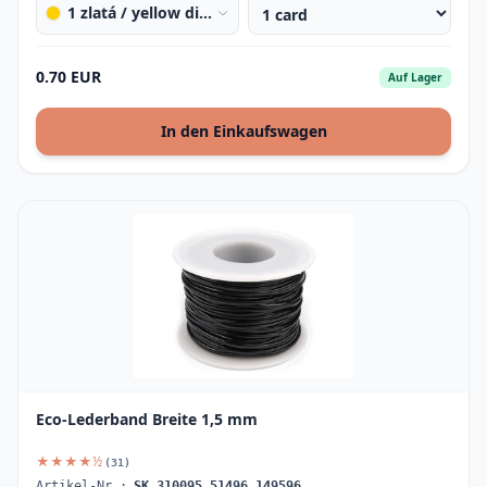
1 zlatá / yellow different shades
0.70 EUR
Auf Lager
In den Einkaufswagen
Eco-Lederband Breite 1,5 mm
★★★★½
(31)
Artikel-Nr.:
SK_310095_51496_149596