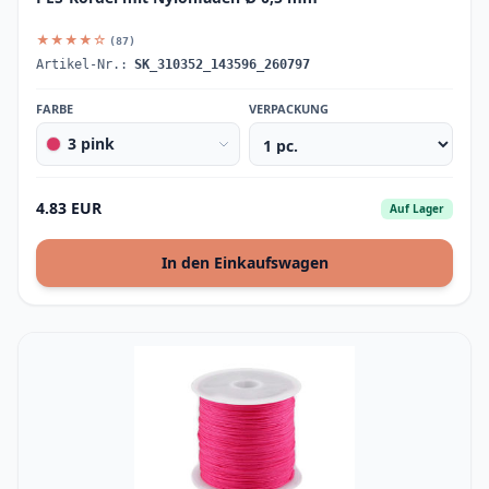
★★★★☆
(87)
Artikel-Nr.:
SK_310352_143596_260797
FARBE
VERPACKUNG
3 pink
4.83 EUR
Auf Lager
In den Einkaufswagen