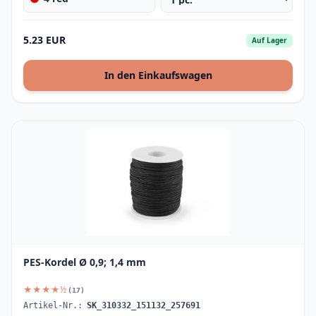
5.23 EUR
Auf Lager
In den Einkaufswagen
PES-Kordel Ø 0,9; 1,4 mm
★★★★½
(17)
Artikel-Nr.:
SK_310332_151132_257691