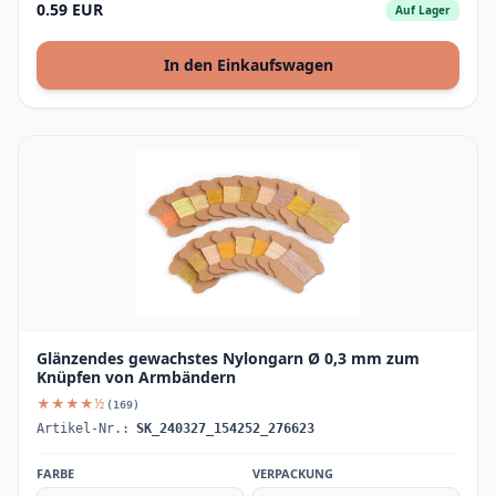
0.59 EUR
Auf Lager
In den Einkaufswagen
Glänzendes gewachstes Nylongarn Ø 0,3 mm zum
Knüpfen von Armbändern
★★★★½
(169)
Artikel-Nr.:
SK_240327_154252_276623
FARBE
VERPACKUNG