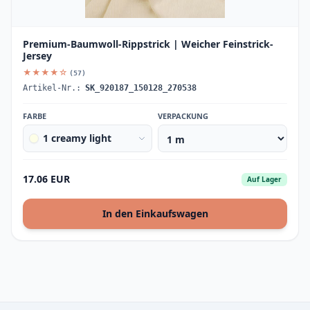
Premium-Baumwoll-Rippstrick | Weicher Feinstrick-
Jersey
★★★★☆
(57)
Artikel-Nr.:
SK_920187_150128_270538
FARBE
VERPACKUNG
1 creamy light
17.06 EUR
Auf Lager
In den Einkaufswagen