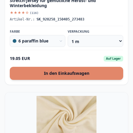
Stretch-Jersey für gemütliche Herbst- und
Winterbekleidung
★★★★☆
(116)
Artikel-Nr.:
SK_920258_150405_273483
FARBE
VERPACKUNG
6 paraffin blue
19.05 EUR
Auf Lager
In den Einkaufswagen