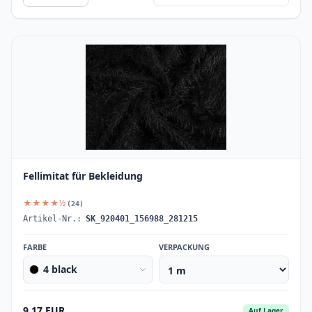
Fellimitat für Bekleidung
★★★★½
(24)
Artikel-Nr.:
SK_920401_156988_281215
FARBE
VERPACKUNG
4 black
9.17 EUR
Auf Lager