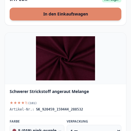
In den Einkaufswagen
Schwerer Strickstoff angeraut Melange
★★★★½
(101)
Artikel-Nr.:
SK_920459_159444_288532
FARBE
VERPACKUNG
5 (019) pink-purple