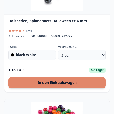
Holzperlen, Spinnennetz Halloween Ø16 mm
★★★★½
(129)
Artikel-Nr.:
SK_340688_158069_282727
FARBE
VERPACKUNG
black white
1.15 EUR
Auf Lager
In den Einkaufswagen