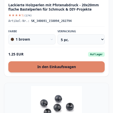
Lackierte Holzperlen mit Pfotenabdruck - 20x20mm
flache Bastelperlen für Schmuck & DIY-Projekte
★★★★½
(174)
Artikel-Nr.:
SK_340691_158094_282794
FARBE
VERPACKUNG
1 brown
1.25 EUR
Auf Lager
In den Einkaufswagen