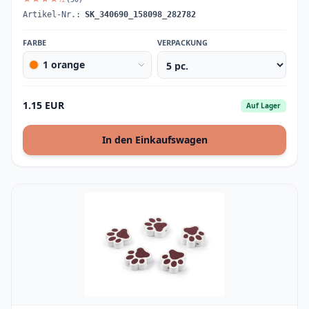
Artikel-Nr.:
SK_340690_158098_282782
FARBE
VERPACKUNG
1 orange
1.15 EUR
Auf Lager
In den Einkaufswagen