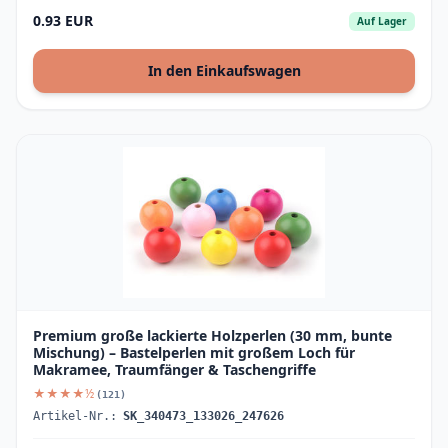
0.93 EUR
Auf Lager
In den Einkaufswagen
Premium große lackierte Holzperlen (30 mm, bunte
Mischung) – Bastelperlen mit großem Loch für
Makramee, Traumfänger & Taschengriffe
★★★★½
(121)
Artikel-Nr.:
SK_340473_133026_247626