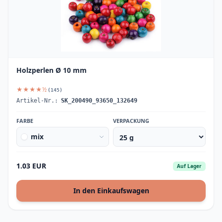
Holzperlen Ø 10 mm
★★★★½
(145)
Artikel-Nr.:
SK_200490_93650_132649
FARBE
VERPACKUNG
mix
1.03 EUR
Auf Lager
In den Einkaufswagen