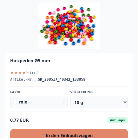
Holzperlen Ø5 mm
★★★★½
(131)
Artikel-Nr.:
SK_200517_40342_133058
FARBE
VERPACKUNG
mix
0.77 EUR
Auf Lager
In den Einkaufswagen