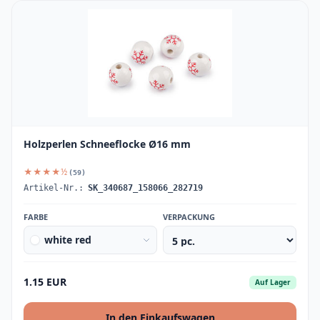
Holzperlen Schneeflocke Ø16 mm
★★★★½
(59)
Artikel-Nr.:
SK_340687_158066_282719
FARBE
VERPACKUNG
white red
1.15 EUR
Auf Lager
In den Einkaufswagen