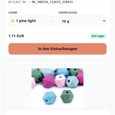
Artikel-Nr.:
SK_340154_112672_220931
FARBE
VERPACKUNG
1 pine light
1.11 EUR
Auf Lager
In den Einkaufswagen