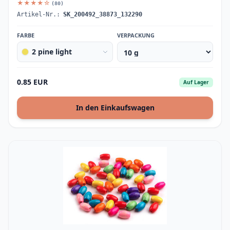
★★★★☆
(80)
Artikel-Nr.:
SK_200492_38873_132290
FARBE
VERPACKUNG
2 pine light
0.85 EUR
Auf Lager
In den Einkaufswagen