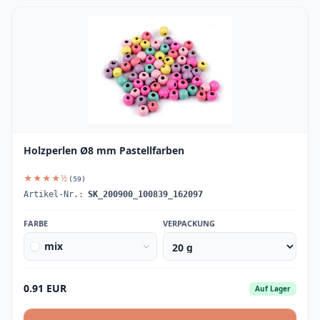
Holzperlen Ø8 mm Pastellfarben
★★★★½
(59)
Artikel-Nr.:
SK_200900_100839_162097
FARBE
VERPACKUNG
mix
0.91 EUR
Auf Lager