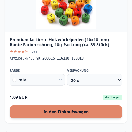
Premium lackierte Holzwürfelperlen (10x10 mm) -
Bunte Farbmischung, 10g-Packung (ca. 33 Stück)
★★★★½
(174)
Artikel-Nr.:
SK_200515_116130_133013
FARBE
VERPACKUNG
mix
1.09 EUR
Auf Lager
In den Einkaufswagen