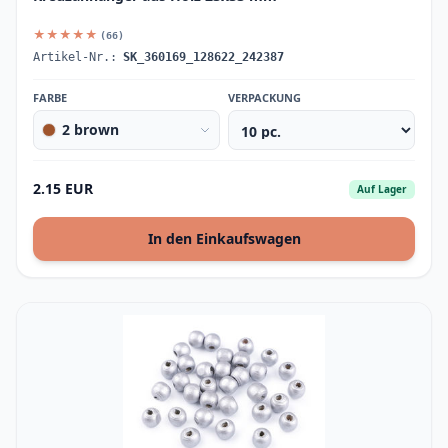
★★★★★
(66)
Artikel-Nr.:
SK_360169_128622_242387
FARBE
VERPACKUNG
2 brown
2.15 EUR
Auf Lager
In den Einkaufswagen