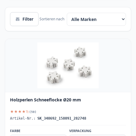
Filter
Sortieren nach
Holzperlen Schneeflocke Ø20 mm
★★★★½
(59)
Artikel-Nr.:
SK_340692_158091_282748
FARBE
VERPACKUNG