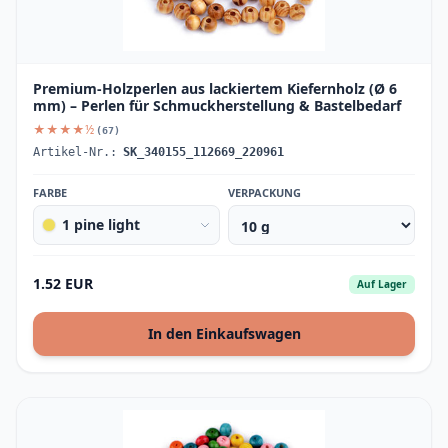
Premium-Holzperlen aus lackiertem Kiefernholz (Ø 6
mm) – Perlen für Schmuckherstellung & Bastelbedarf
★★★★½
(67)
Artikel-Nr.:
SK_340155_112669_220961
FARBE
VERPACKUNG
1 pine light
1.52 EUR
Auf Lager
In den Einkaufswagen