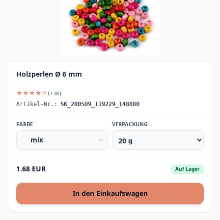
Holzperlen Ø 6 mm
★★★★½
(138)
Artikel-Nr.:
SK_200509_119229_148880
FARBE
VERPACKUNG
mix
1.68 EUR
Auf Lager
In den Einkaufswagen