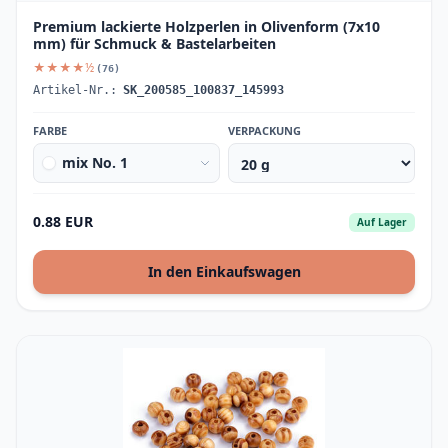
Premium lackierte Holzperlen in Olivenform (7x10
mm) für Schmuck & Bastelarbeiten
★★★★½
(76)
Artikel-Nr.:
SK_200585_100837_145993
FARBE
VERPACKUNG
mix No. 1
0.88 EUR
Auf Lager
In den Einkaufswagen