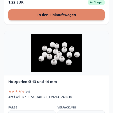
1.22 EUR
Auf Lager
In den Einkaufswagen
Holzperlen Ø 13 und 14 mm
★★★★½
(24)
Artikel-Nr.:
SK_340351_129214_243638
FARBE
VERPACKUNG