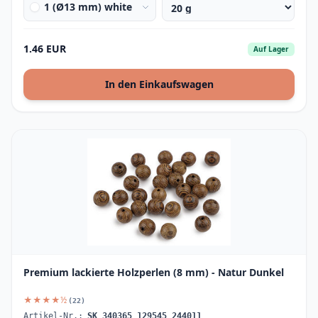
1 (Ø13 mm) white
1.46 EUR
Auf Lager
In den Einkaufswagen
Premium lackierte Holzperlen (8 mm) - Natur Dunkel
★★★★½
(22)
Artikel-Nr.:
SK_340365_129545_244011