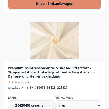
In den Einkaufswagen
Premium halbtransparenter Viskose-Futterstoff -
Strapazierfähiger Unterlegstoff mit edlem Glanz für
Damen- und Herrenbekleidung
★★★★½
(65)
Artikel-Nr.:
SK_380633_98811_211419
FARBE
VERPACKUNG
2 (42040) creamy light