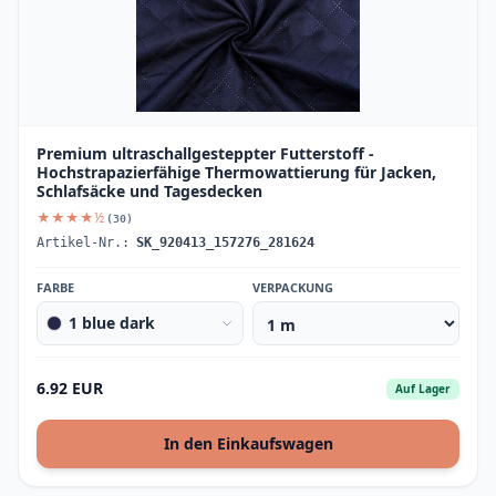
Premium ultraschallgesteppter Futterstoff -
Hochstrapazierfähige Thermowattierung für Jacken,
Schlafsäcke und Tagesdecken
★★★★½
(30)
Artikel-Nr.:
SK_920413_157276_281624
FARBE
VERPACKUNG
1 blue dark
6.92 EUR
Auf Lager
In den Einkaufswagen