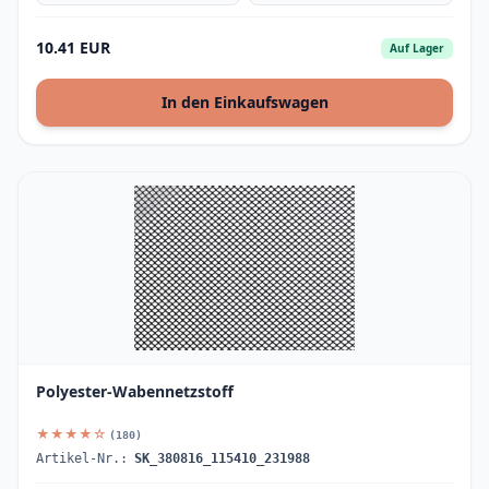
10.41 EUR
Auf Lager
In den Einkaufswagen
Polyester-Wabennetzstoff
★★★★☆
(180)
Artikel-Nr.:
SK_380816_115410_231988