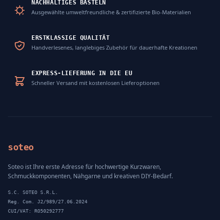
NACHHALTIGES BASTELN
Ausgewählte umweltfreundliche & zertifizierte Bio-Materialien
ERSTKLASSIGE QUALITÄT
Handverlesenes, langlebiges Zubehör für dauerhafte Kreationen
EXPRESS-LIEFERUNG IN DIE EU
Schneller Versand mit kostenlosen Lieferoptionen
soteo
Soteo ist Ihre erste Adresse für hochwertige Kurzwaren,
Schmuckkomponenten, Nähgarne und kreativen DIY-Bedarf.
S.C. SOTEO S.R.L.
Reg. Com. J2/989/27.06.2024
CUI/VAT: RO50292777