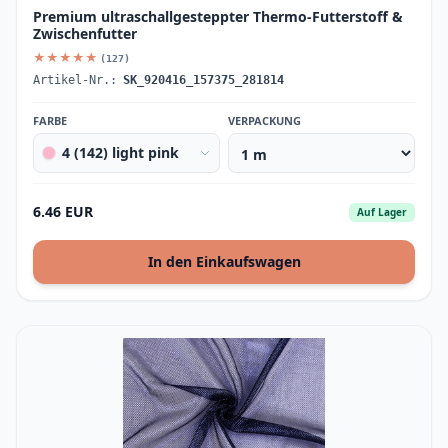
Premium ultraschallgesteppter Thermo-Futterstoff &
Zwischenfutter
★★★★★
(127)
Artikel-Nr.:
SK_920416_157375_281814
FARBE
VERPACKUNG
4 (142) light pink
6.46 EUR
Auf Lager
In den Einkaufswagen