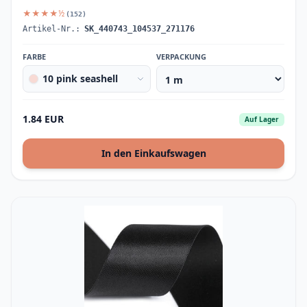
★★★★½
(152)
Artikel-Nr.:
SK_440743_104537_271176
FARBE
VERPACKUNG
10 pink seashell
1.84 EUR
Auf Lager
In den Einkaufswagen