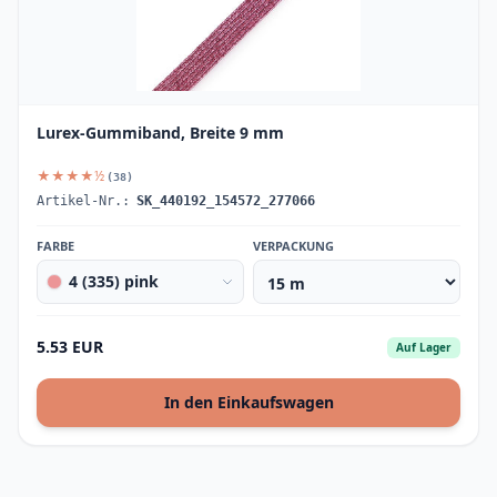
Lurex-Gummiband, Breite 9 mm
★★★★½
(38)
Artikel-Nr.:
SK_440192_154572_277066
FARBE
VERPACKUNG
4 (335) pink
5.53 EUR
Auf Lager
In den Einkaufswagen