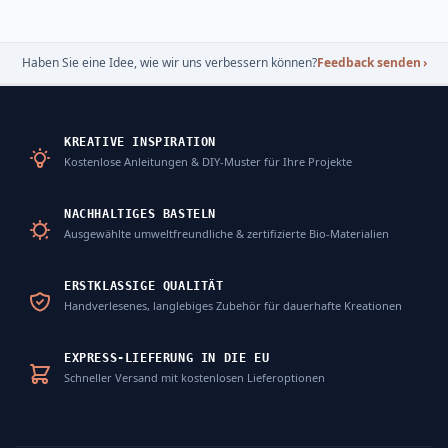
Haben Sie eine Idee, wie wir uns verbessern können?
Feedback senden
›
KREATIVE INSPIRATION
Kostenlose Anleitungen & DIY-Muster für Ihre Projekte
NACHHALTIGES BASTELN
Ausgewählte umweltfreundliche & zertifizierte Bio-Materialien
ERSTKLASSIGE QUALITÄT
Handverlesenes, langlebiges Zubehör für dauerhafte Kreationen
EXPRESS-LIEFERUNG IN DIE EU
Schneller Versand mit kostenlosen Lieferoptionen