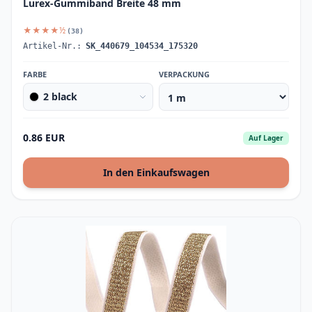
Lurex-Gummiband Breite 48 mm
★★★★½
(38)
Artikel-Nr.:
SK_440679_104534_175320
FARBE
VERPACKUNG
2 black
0.86 EUR
Auf Lager
In den Einkaufswagen