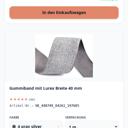
In den Einkaufswagen
Gummiband mit Lurex Breite 40 mm
★★★★★
(66)
Artikel-Nr.:
SK_440749_84261_197605
FARBE
VERPACKUNG
4 gray silver