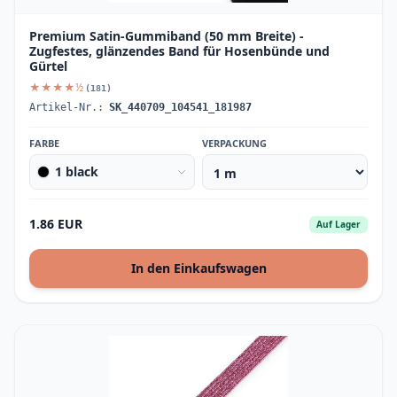
Premium Satin-Gummiband (50 mm Breite) -
Zugfestes, glänzendes Band für Hosenbünde und
Gürtel
★★★★½
(181)
Artikel-Nr.:
SK_440709_104541_181987
FARBE
VERPACKUNG
1 black
1.86 EUR
Auf Lager
In den Einkaufswagen