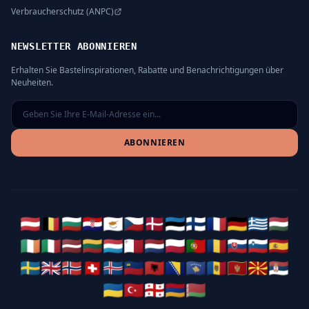
Verbraucherschutz (ANPC)
NEWSLETTER ABONNIEREN
Erhalten Sie Bastelinspirationen, Rabatte und Benachrichtigungen über
Neuheiten.
ABONNIEREN
🇦🇹
🇧🇪
🇧🇬
🇭🇷
🇨🇾
🇨🇿
🇩🇰
🇪🇪
🇫🇮
🇫🇷
🇩🇪
🇬🇷
🇭🇺
🇮🇪
🇮🇹
🇱🇻
🇱🇹
🇱🇺
🇲🇹
🇳🇱
🇵🇱
🇵🇹
🇷🇴
🇸🇰
🇸🇮
🇪🇸
🇸🇪
🇬🇧
🇳🇴
🇨🇭
🇮🇸
🇱🇮
🇦🇱
🇧🇦
🇽🇰
🇲🇩
🇲🇪
🇲🇰
🇷🇸
🇺🇦
🇹🇷
🇬🇪
🇦🇲
🇧🇾