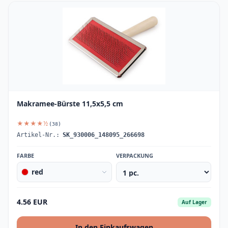
Makramee-Bürste 11,5x5,5 cm
★★★★½
(38)
Artikel-Nr.:
SK_930006_148095_266698
FARBE
VERPACKUNG
red
4.56 EUR
Auf Lager
In den Einkaufswagen