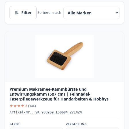
Filter
Sortieren nach
Premium Makramee-Kammbürste und
Entwirrungskamm (5x7 cm) | Feinnadel-
Faserpflegewerkzeug für Handarbeiten & Hobbys
★★★★½
(144)
Artikel-Nr.:
SK_930269_150684_271424
FARBE
VERPACKUNG