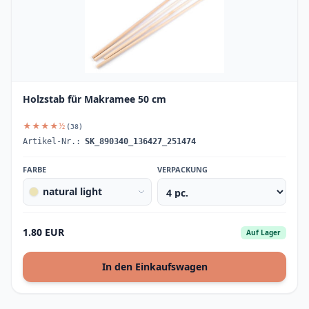
Holzstab für Makramee 50 cm
★★★★½
(38)
Artikel-Nr.:
SK_890340_136427_251474
FARBE
VERPACKUNG
natural light
1.80 EUR
Auf Lager
In den Einkaufswagen