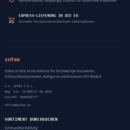
Handverlesenes, langlebiges Zubehör für dauerhafte Kreationen
EXPRESS-LIEFERUNG IN DIE EU
Schneller Versand mit kostenlosen Lieferoptionen
soteo
Soteo ist Ihre erste Adresse für hochwertige Kurzwaren,
Schmuckkomponenten, Nähgarne und kreativen DIY-Bedarf.
S.C. SOTEO S.R.L.
Reg. Com. J2/989/27.06.2024
CUI/VAT: RO50292777
office@soteo.eu
SORTIMENT DURCHSUCHEN
Schmuckherstellung