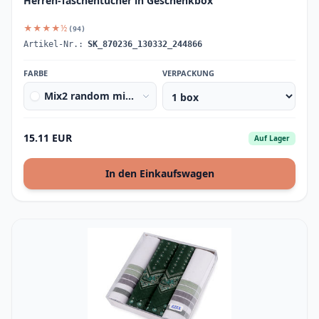
Herren-Taschentücher in Geschenkbox
★★★★½
(94)
Artikel-Nr.:
SK_870236_130332_244866
FARBE
VERPACKUNG
Mix2 random mix of colours and desi
15.11 EUR
Auf Lager
In den Einkaufswagen