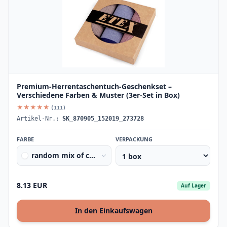
Premium-Herrentaschentuch-Geschenkset –
Verschiedene Farben & Muster (3er-Set in Box)
★★★★★
(111)
Artikel-Nr.:
SK_870905_152019_273728
FARBE
VERPACKUNG
random mix of colours and desi
8.13 EUR
Auf Lager
In den Einkaufswagen