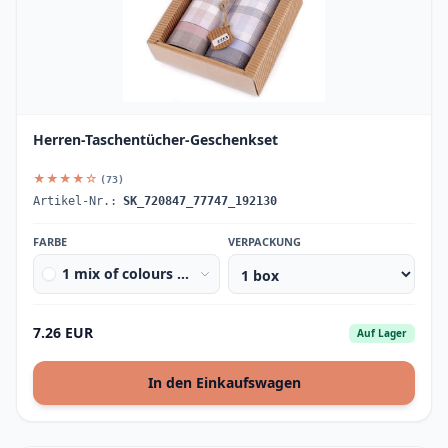
Herren-Taschentücher-Geschenkset
★★★★☆
(73)
Artikel-Nr.:
SK_720847_77747_192130
FARBE
VERPACKUNG
1 mix of colours and designs light
7.26 EUR
Auf Lager
In den Einkaufswagen