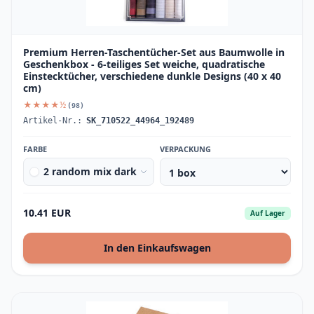
Premium Herren-Taschentücher-Set aus Baumwolle in
Geschenkbox - 6-teiliges Set weiche, quadratische
Einstecktücher, verschiedene dunkle Designs (40 x 40
cm)
★★★★½
(98)
Artikel-Nr.:
SK_710522_44964_192489
FARBE
VERPACKUNG
2 random mix dark
10.41 EUR
Auf Lager
In den Einkaufswagen