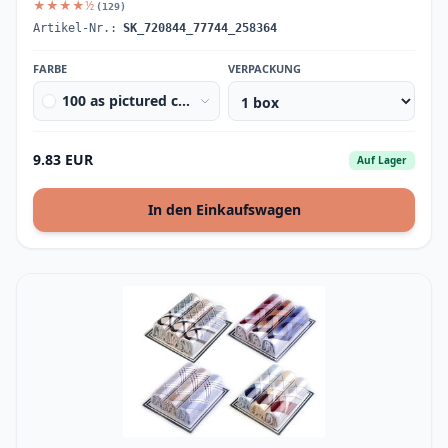
★★★★½
(129)
Artikel-Nr.:
SK_720844_77744_258364
FARBE
VERPACKUNG
100 as pictured carp
9.83 EUR
Auf Lager
In den Einkaufswagen