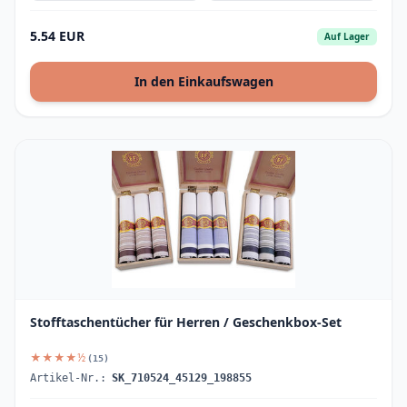
5.54 EUR
Auf Lager
In den Einkaufswagen
Stofftaschentücher für Herren / Geschenkbox-Set
★★★★½
(15)
Artikel-Nr.:
SK_710524_45129_198855