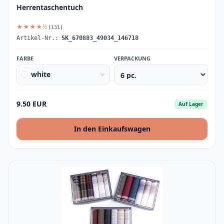
Herrentaschentuch
★★★★½
(131)
Artikel-Nr.:
SK_670883_49034_146718
FARBE
VERPACKUNG
white
9.50 EUR
Auf Lager
In den Einkaufswagen