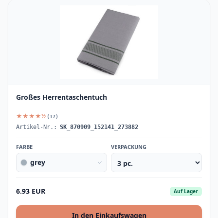
Großes Herrentaschentuch
★★★★½
(17)
Artikel-Nr.:
SK_870909_152141_273882
FARBE
VERPACKUNG
grey
6.93 EUR
Auf Lager
In den Einkaufswagen