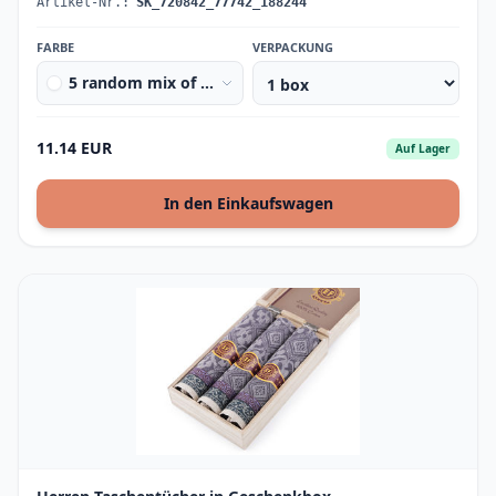
Artikel-Nr.:
SK_720842_77742_188244
FARBE
VERPACKUNG
5 random mix of colours&amp;designs
11.14 EUR
Auf Lager
In den Einkaufswagen