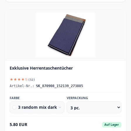
Exklusive Herrentaschentücher
★★★★½
(52)
Artikel-Nr.:
SK_870908_152139_273885
FARBE
VERPACKUNG
3 random mix dark
5.80 EUR
Auf Lager