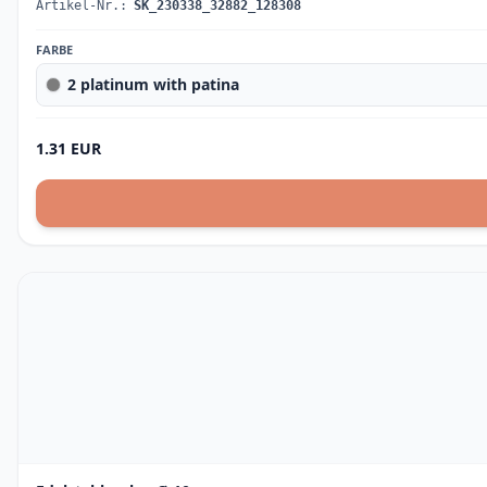
Artikel-Nr.:
SK_230338_32882_128308
FARBE
2 platinum with patina
1.31 EUR