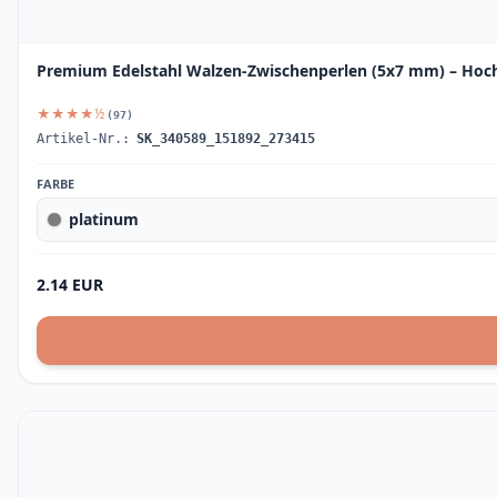
Premium Edelstahl Walzen-Zwischenperlen (5x7 mm) – Hochg
★★★★½
(97)
Artikel-Nr.:
SK_340589_151892_273415
FARBE
platinum
2.14 EUR