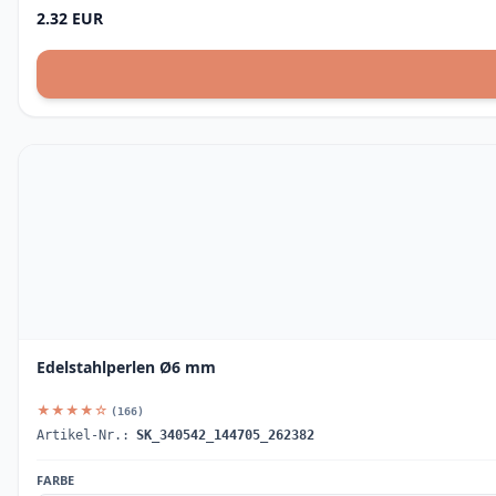
2.32 EUR
Edelstahlperlen Ø6 mm
★★★★☆
(166)
Artikel-Nr.:
SK_340542_144705_262382
FARBE