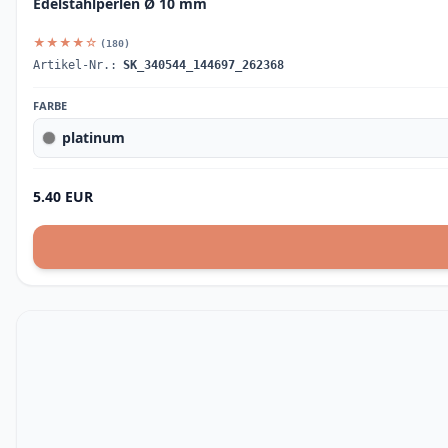
Edelstahlperlen Ø 10 mm
★★★★☆
(180)
Artikel-Nr.:
SK_340544_144697_262368
FARBE
platinum
5.40 EUR