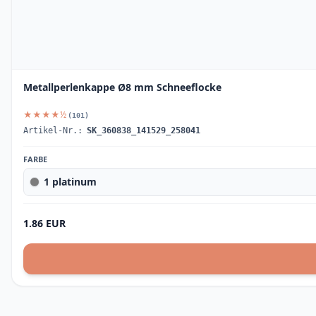
Metallperlenkappe Ø8 mm Schneeflocke
★★★★½
(101)
Artikel-Nr.:
SK_360838_141529_258041
FARBE
1 platinum
1.86 EUR