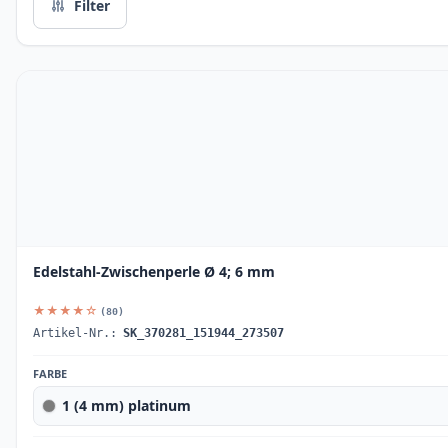
Filter
Edelstahl-Zwischenperle Ø 4; 6 mm
★★★★☆
(80)
Artikel-Nr.:
SK_370281_151944_273507
FARBE
1 (4 mm) platinum