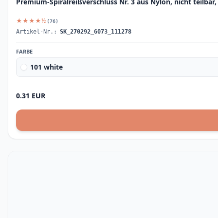
Premium-Spiralreißverschluss Nr. 3 aus Nylon, nicht teilbar
★★★★½
(76)
Artikel-Nr.:
SK_270292_6073_111278
FARBE
101 white
0.31 EUR