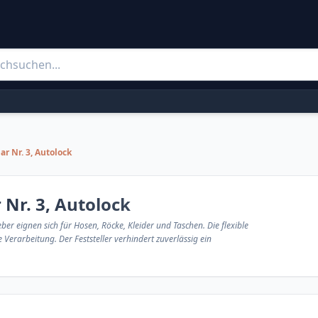
ar Nr. 3, Autolock
 Nr. 3, Autolock
eber eignen sich für Hosen, Röcke, Kleider und Taschen. Die flexible
e Verarbeitung. Der Feststeller verhindert zuverlässig ein