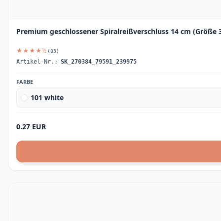
Premium geschlossener Spiralreißverschluss 14 cm (Größe 3
★★★★½
(83)
Artikel-Nr.:
SK_270384_79591_239975
FARBE
101 white
0.27 EUR