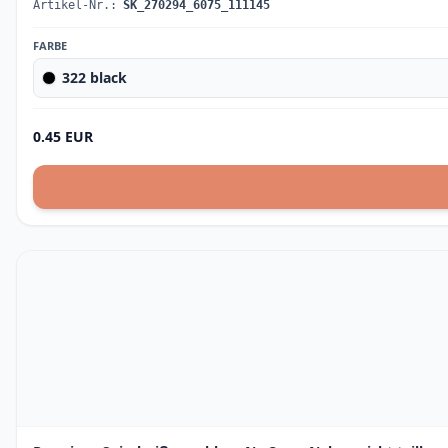
Artikel-Nr.:
SK_270294_6075_111145
FARBE
322 black
0.45 EUR