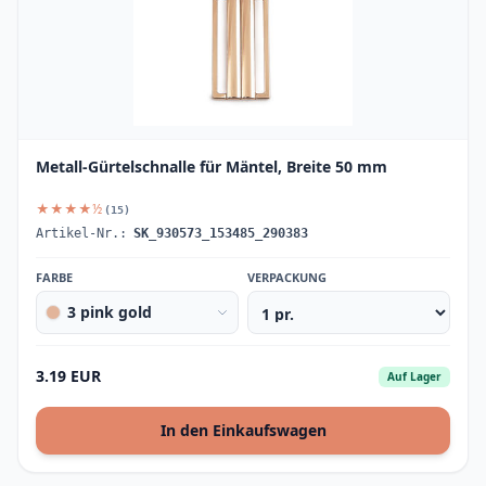
Metall-Gürtelschnalle für Mäntel, Breite 50 mm
★★★★½
(15)
Artikel-Nr.:
SK_930573_153485_290383
FARBE
VERPACKUNG
3 pink gold
3.19 EUR
Auf Lager
In den Einkaufswagen