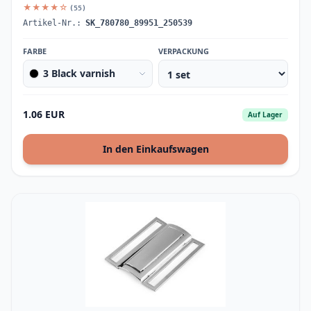
★★★★☆
(55)
Artikel-Nr.:
SK_780780_89951_250539
FARBE
VERPACKUNG
3 Black varnish
1.06 EUR
Auf Lager
In den Einkaufswagen