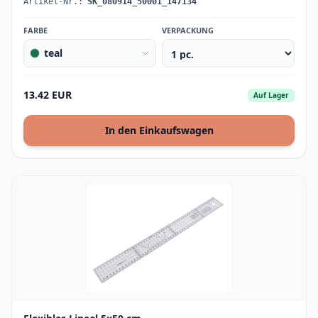
Artikel-Nr.:
SK_080914_50001_147134
FARBE
VERPACKUNG
teal
13.42 EUR
Auf Lager
In den Einkaufswagen