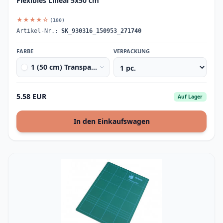
Flexibles Lineal 5x50 cm
★★★★☆
(180)
Artikel-Nr.:
SK_930316_150953_271740
FARBE
VERPACKUNG
1 (50 cm) Transparent
5.58 EUR
Auf Lager
In den Einkaufswagen