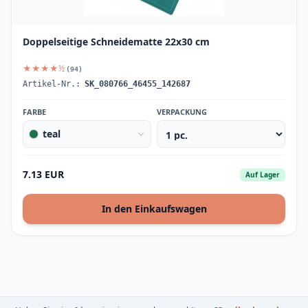
Doppelseitige Schneidematte 22x30 cm
★★★★½
(94)
Artikel-Nr.:
SK_080766_46455_142687
FARBE
VERPACKUNG
teal
7.13 EUR
Auf Lager
In den Einkaufswagen