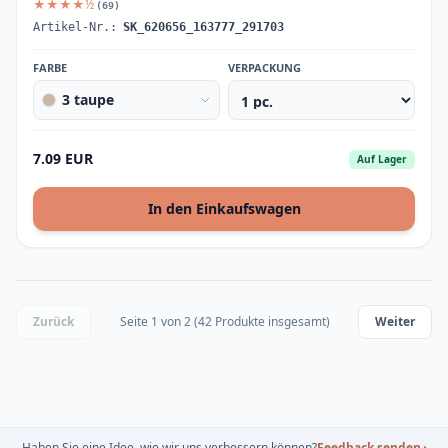
★★★★½
(69)
Artikel-Nr.:
SK_620656_163777_291703
FARBE
VERPACKUNG
3 taupe
7.09 EUR
Auf Lager
In den Einkaufswagen
Zurück
Seite 1 von 2 (42 Produkte insgesamt)
Weiter
Haben Sie eine Idee, wie wir uns verbessern können?
Feedback senden
›