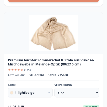
Premium leichter Sommerschal & Stola aus Viskose-
Mischgewebe in Melange-Optik (80x210 cm)
★★★★☆
(125)
Artikel-Nr.:
SK_870961_153292_275680
FARBE
VERPACKUNG
1 lightbeige
11.05 EUR
Auf Lager