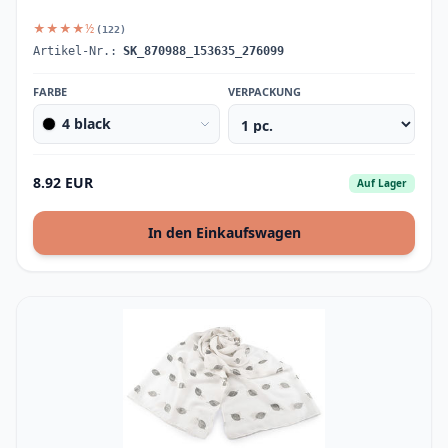
★★★★½
(122)
Artikel-Nr.:
SK_870988_153635_276099
FARBE
VERPACKUNG
4 black
8.92 EUR
Auf Lager
In den Einkaufswagen