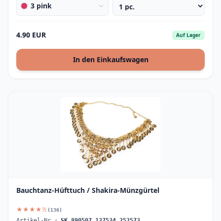
3 pink
4.90 EUR
Auf Lager
In den Einkaufswagen
Bauchtanz-Hüfttuch / Shakira-Münzgürtel
★★★★½
(136)
Artikel-Nr.:
SK_890507_137534_252573