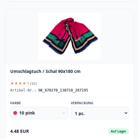
Umschlagtuch / Schal 90x180 cm
★★★★½
(52)
Artikel-Nr.:
SK_870270_130710_287195
FARBE
VERPACKUNG
10 pink
4.48 EUR
Auf Lager