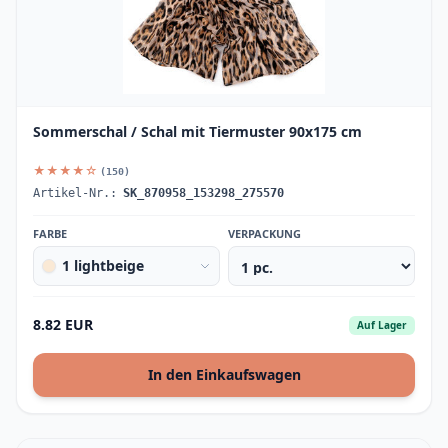
Sommerschal / Schal mit Tiermuster 90x175 cm
★★★★☆
(150)
Artikel-Nr.:
SK_870958_153298_275570
FARBE
VERPACKUNG
1 lightbeige
8.82 EUR
Auf Lager
In den Einkaufswagen