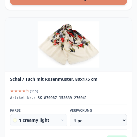
Schal / Tuch mit Rosenmuster, 80x175 cm
★★★★½
(115)
Artikel-Nr.:
SK_870987_153639_276041
FARBE
VERPACKUNG
1 creamy light