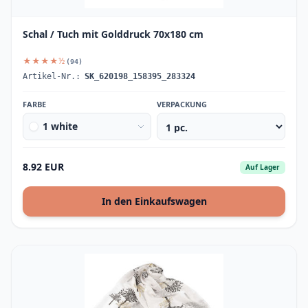
Schal / Tuch mit Golddruck 70x180 cm
★★★★½
(94)
Artikel-Nr.:
SK_620198_158395_283324
FARBE
VERPACKUNG
1 white
8.92 EUR
Auf Lager
In den Einkaufswagen