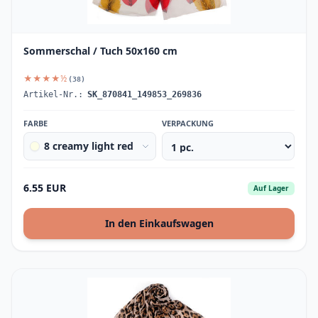
Sommerschal / Tuch 50x160 cm
★★★★½
(38)
Artikel-Nr.:
SK_870841_149853_269836
FARBE
VERPACKUNG
8 creamy light red
6.55 EUR
Auf Lager
In den Einkaufswagen