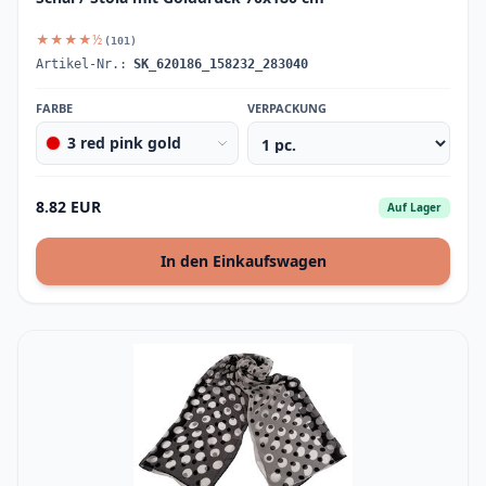
★★★★½
(101)
Artikel-Nr.:
SK_620186_158232_283040
FARBE
VERPACKUNG
3 red pink gold
8.82 EUR
Auf Lager
In den Einkaufswagen