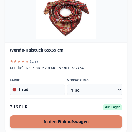
Wende-Halstuch 65x65 cm
★★★★☆
(173)
Artikel-Nr.:
SK_620164_157701_282764
FARBE
VERPACKUNG
1 red
7.16 EUR
Auf Lager
In den Einkaufswagen