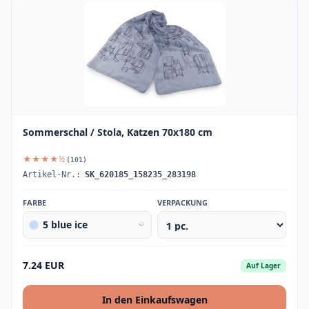
Sommerschal / Stola, Katzen 70x180 cm
★★★★½
(101)
Artikel-Nr.:
SK_620185_158235_283198
FARBE
VERPACKUNG
5 blue ice
7.24 EUR
Auf Lager
In den Einkaufswagen