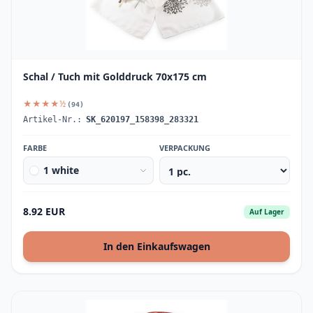
Schal / Tuch mit Golddruck 70x175 cm
★★★★½
(94)
Artikel-Nr.:
SK_620197_158398_283321
FARBE
VERPACKUNG
1 white
8.92 EUR
Auf Lager
In den Einkaufswagen