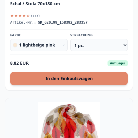
Schal / Stola 70x180 cm
★★★★☆
(173)
Artikel-Nr.:
SK_620199_158392_283357
FARBE
VERPACKUNG
1 lightbeige pink
8.82 EUR
Auf Lager
In den Einkaufswagen