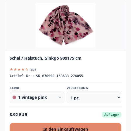
Schal / Halstuch, Ginkgo 90x175 cm
★★★★☆
(80)
Artikel-Nr.:
SK_870990_153633_276055
FARBE
VERPACKUNG
1 vintage pink
8.92 EUR
Auf Lager
In den Einkaufswagen