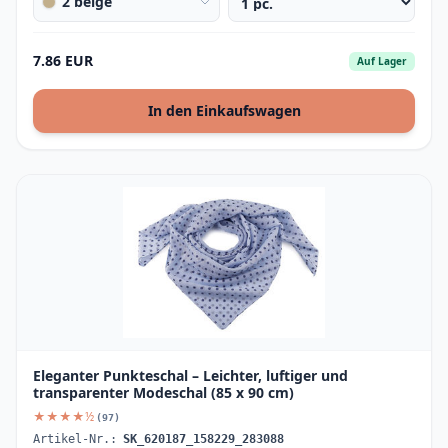
2 beige
7.86 EUR
Auf Lager
In den Einkaufswagen
Eleganter Punkteschal – Leichter, luftiger und
transparenter Modeschal (85 x 90 cm)
★★★★½
(97)
Artikel-Nr.:
SK_620187_158229_283088