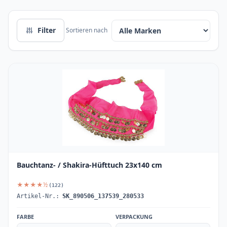
Filter
Sortieren nach
Bauchtanz- / Shakira-Hüfttuch 23x140 cm
★★★★½
(122)
Artikel-Nr.:
SK_890506_137539_280533
FARBE
VERPACKUNG