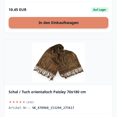
10.45 EUR
Auf Lager
In den Einkaufswagen
Schal / Tuch orientalisch Paisley 70x180 cm
★★★★★
(143)
Artikel-Nr.:
SK_870960_153294_275617