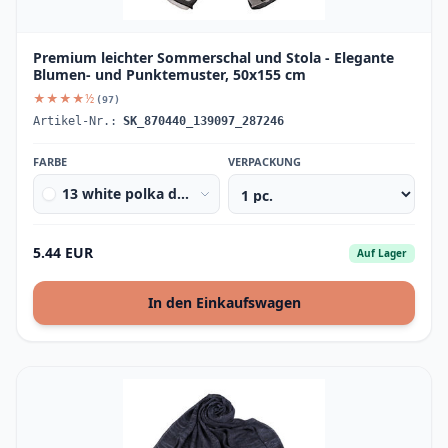
Premium leichter Sommerschal und Stola - Elegante
Blumen- und Punktemuster, 50x155 cm
★★★★½
(97)
Artikel-Nr.:
SK_870440_139097_287246
FARBE
VERPACKUNG
13 white polka dots
5.44 EUR
Auf Lager
In den Einkaufswagen