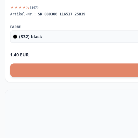
★★★★½
(167)
Artikel-Nr.:
SK_080306_116517_25839
FARBE
(332) black
1.40 EUR