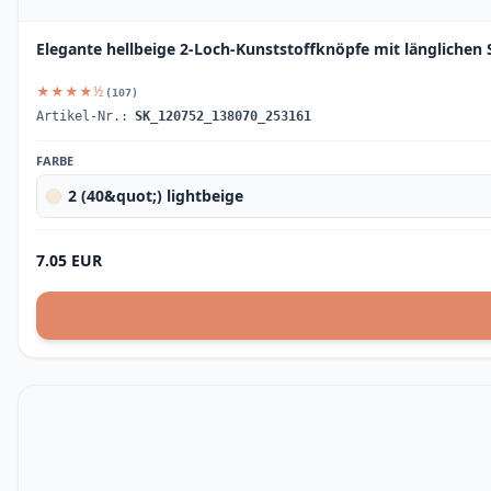
Elegante hellbeige 2-Loch-Kunststoffknöpfe mit länglichen 
★★★★½
(107)
Artikel-Nr.:
SK_120752_138070_253161
FARBE
2 (40&quot;) lightbeige
7.05 EUR