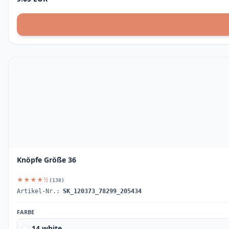
Knöpfe Größe 36
★★★★½
(138)
Artikel-Nr.:
SK_120373_78299_205434
FARBE
14 white