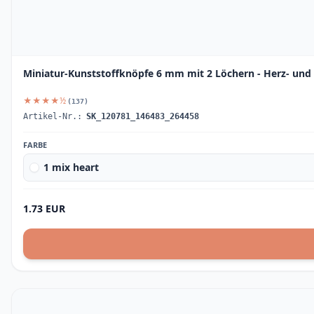
Miniatur-Kunststoffknöpfe 6 mm mit 2 Löchern - Herz- un
★★★★½
(137)
Artikel-Nr.:
SK_120781_146483_264458
FARBE
1 mix heart
1.73 EUR