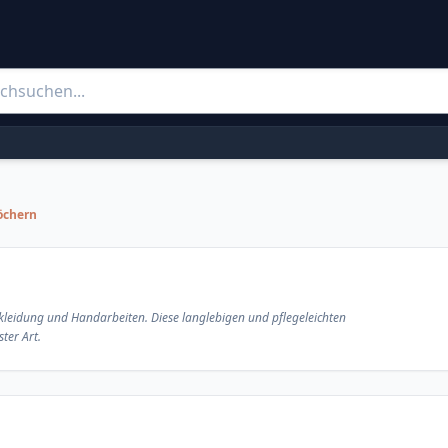
öchern
kleidung und Handarbeiten. Diese langlebigen und pflegeleichten
ter Art.