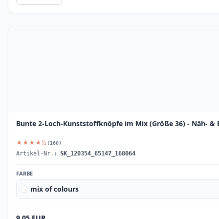
Bunte 2-Loch-Kunststoffknöpfe im Mix (Größe 36) - Näh- & B
★★★★½
(160)
Artikel-Nr.:
SK_120354_65147_168064
FARBE
mix of colours
9.05 EUR