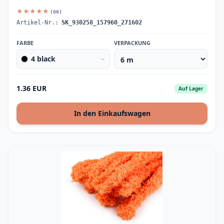
★★★★★
(66)
Artikel-Nr.:
SK_930258_157960_271602
FARBE
VERPACKUNG
4 black
1.36 EUR
Auf Lager
In den Einkaufswagen