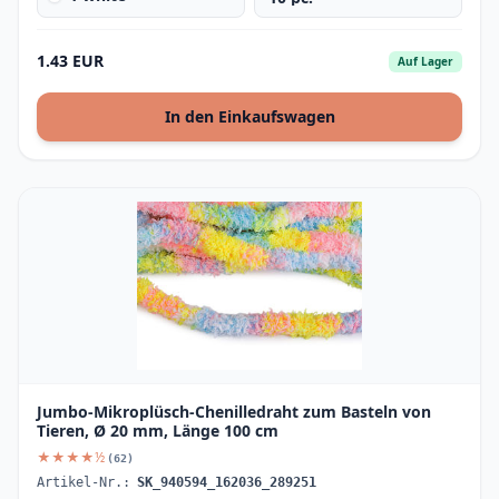
1.43 EUR
Auf Lager
In den Einkaufswagen
Jumbo-Mikroplüsch-Chenilledraht zum Basteln von
Tieren, Ø 20 mm, Länge 100 cm
★★★★½
(62)
Artikel-Nr.:
SK_940594_162036_289251