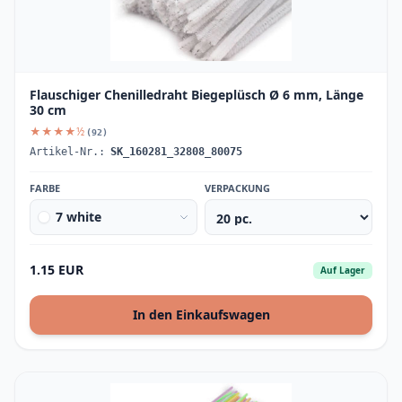
Flauschiger Chenilledraht Biegeplüsch Ø 6 mm, Länge
30 cm
★★★★½
(92)
Artikel-Nr.:
SK_160281_32808_80075
FARBE
VERPACKUNG
7 white
1.15 EUR
Auf Lager
In den Einkaufswagen