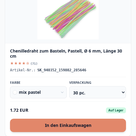
Chenilledraht zum Basteln, Pastell, Ø 6 mm, Länge 30
cm
★★★★☆
(71)
Artikel-Nr.:
SK_940352_159802_285646
FARBE
VERPACKUNG
mix pastel
1.72 EUR
Auf Lager
In den Einkaufswagen