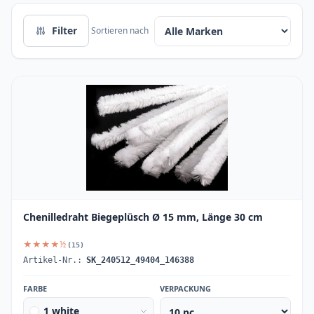
Filter
Sortieren nach
Chenilledraht Biegeplüsch Ø 15 mm, Länge 30 cm
★★★★½
(15)
Artikel-Nr.:
SK_240512_49404_146388
FARBE
VERPACKUNG
1 white