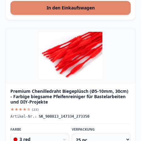
In den Einkaufswagen
Premium Chenilledraht Biegeplüsch (Ø5-10mm, 30cm)
- Farbige biegsame Pfeifenreiniger für Bastelarbeiten
und DIY-Projekte
★★★★☆
(23)
Artikel-Nr.:
SK_900813_147334_273350
FARBE
VERPACKUNG
3 red