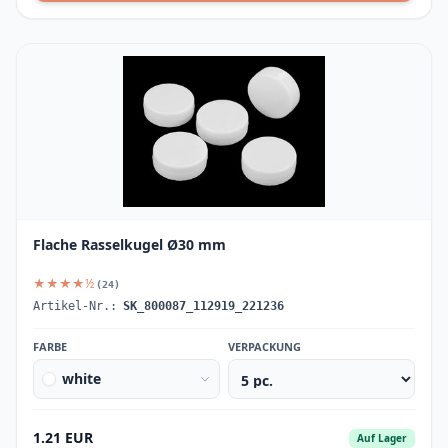
Flache Rasselkugel Ø30 mm
★★★★½
(24)
Artikel-Nr.:
SK_800087_112919_221236
FARBE
VERPACKUNG
white
1.21 EUR
Auf Lager