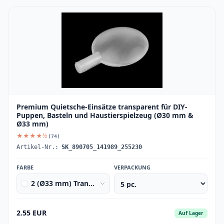
Premium Quietsche-Einsätze transparent für DIY-
Puppen, Basteln und Haustierspielzeug (Ø30 mm &
Ø33 mm)
★★★★½
(74)
Artikel-Nr.:
SK_890705_141989_255230
FARBE
VERPACKUNG
2 (Ø33 mm) Transparent
2.55 EUR
Auf Lager