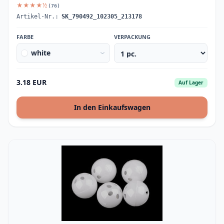
★★★★½
(76)
Artikel-Nr.:
SK_790492_102305_213178
FARBE
VERPACKUNG
white
3.18 EUR
Auf Lager
In den Einkaufswagen