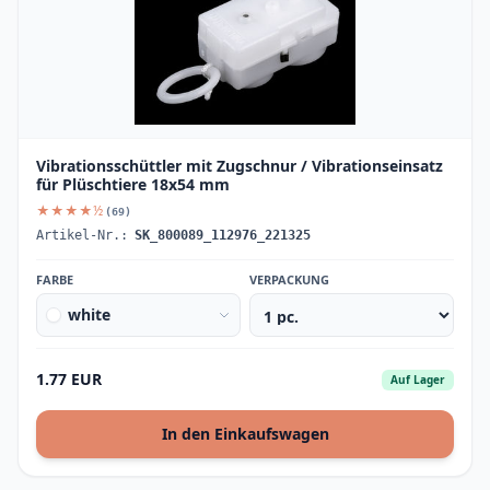
Vibrationsschüttler mit Zugschnur / Vibrationseinsatz
für Plüschtiere 18x54 mm
★★★★½
(69)
Artikel-Nr.:
SK_800089_112976_221325
FARBE
VERPACKUNG
white
1.77 EUR
Auf Lager
In den Einkaufswagen