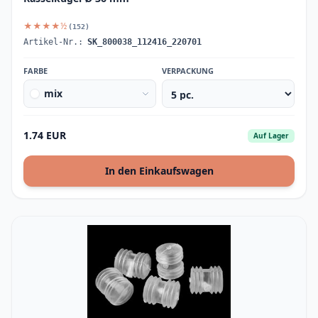
★★★★½
(152)
Artikel-Nr.:
SK_800038_112416_220701
FARBE
VERPACKUNG
mix
1.74 EUR
Auf Lager
In den Einkaufswagen