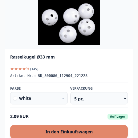
Rasselkugel Ø33 mm
★★★★½
(145)
Artikel-Nr.:
SK_800086_112904_221228
FARBE
VERPACKUNG
white
2.09 EUR
Auf Lager
In den Einkaufswagen