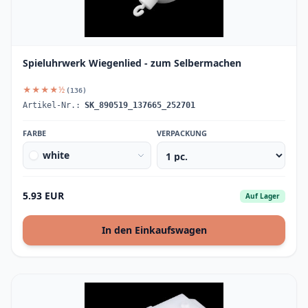
Spieluhrwerk Wiegenlied - zum Selbermachen
★★★★½
(136)
Artikel-Nr.:
SK_890519_137665_252701
FARBE
VERPACKUNG
white
5.93 EUR
Auf Lager
In den Einkaufswagen