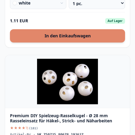
white
1.11 EUR
Auf Lager
In den Einkaufswagen
Premium DIY Spielzeug-Rasselkugel - Ø 28 mm
Rasseleinsatz für Häkel-, Strick- und Näharbeiten
★★★★½
(181)
Artikel-Nr.:
SK_750735_80678_192637