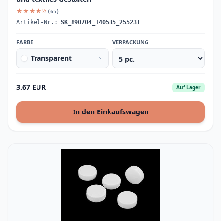
★★★★½
(65)
Artikel-Nr.:
SK_890704_140585_255231
FARBE
VERPACKUNG
Transparent
3.67 EUR
Auf Lager
In den Einkaufswagen