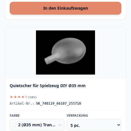
In den Einkaufswagen
Quietscher für Spielzeug DIY Ø35 mm
★★★★½
(101)
Artikel-Nr.:
SK_740119_66107_255710
FARBE
VERPACKUNG
2 (Ø35 mm) Transparent