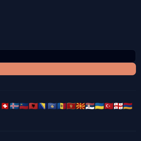

🇨🇭
🇮🇸
🇱🇮
🇦🇱
🇧🇦
🇽🇰
🇲🇩
🇲🇪
🇲🇰
🇷🇸
🇺🇦
🇹🇷
🇬🇪
🇦🇲