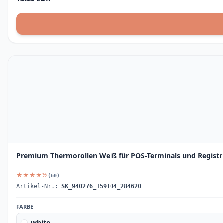
Premium Thermorollen Weiß für POS-Terminals und Regist
★★★★½
(60)
Artikel-Nr.:
SK_940276_159104_284620
FARBE
white