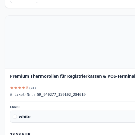
Premium Thermorollen für Registrierkassen & POS-Terminal
★★★★½
(74)
Artikel-Nr.:
SK_940277_159102_284619
FARBE
white
13.53 EUR