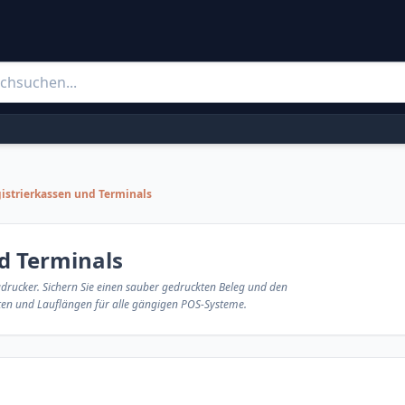
gistrierkassen und Terminals
nd Terminals
drucker. Sichern Sie einen sauber gedruckten Beleg und den
eiten und Lauflängen für alle gängigen POS-Systeme.