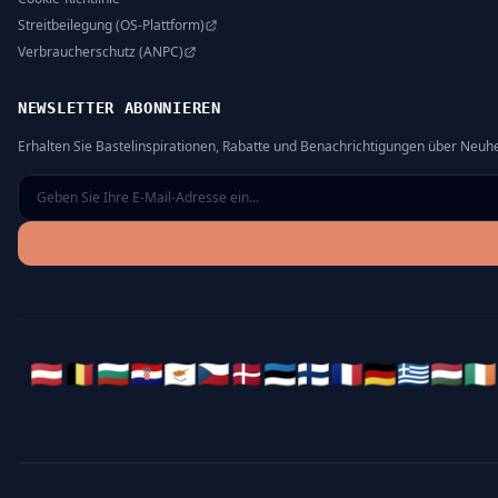
Streitbeilegung (OS-Plattform)
Verbraucherschutz (ANPC)
NEWSLETTER ABONNIEREN
Erhalten Sie Bastelinspirationen, Rabatte und Benachrichtigungen über Neuhe
🇦🇹
🇧🇪
🇧🇬
🇭🇷
🇨🇾
🇨🇿
🇩🇰
🇪🇪
🇫🇮
🇫🇷
🇩🇪
🇬🇷
🇭🇺
🇮🇪