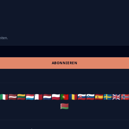
iten.
ABONNIEREN
🇮🇹
🇱🇻
🇱🇹
🇱🇺
🇲🇹
🇳🇱
🇵🇱
🇵🇹
🇷🇴
🇸🇰
🇸🇮
🇪🇸
🇸🇪
🇬🇧
🇳
🇧🇾