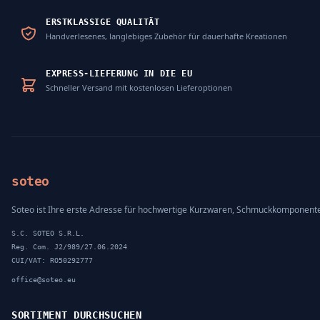
ERSTKLASSIGE QUALITÄT
Handverlesenes, langlebiges Zubehör für dauerhafte Kreationen
EXPRESS-LIEFERUNG IN DIE EU
Schneller Versand mit kostenlosen Lieferoptionen
soteo
Soteo ist Ihre erste Adresse für hochwertige Kurzwaren, Schmuckkomponent
S.C. SOTEO S.R.L.
Reg. Com. J2/989/27.06.2024
CUI/VAT: RO50292777
office@soteo.eu
SORTIMENT DURCHSUCHEN