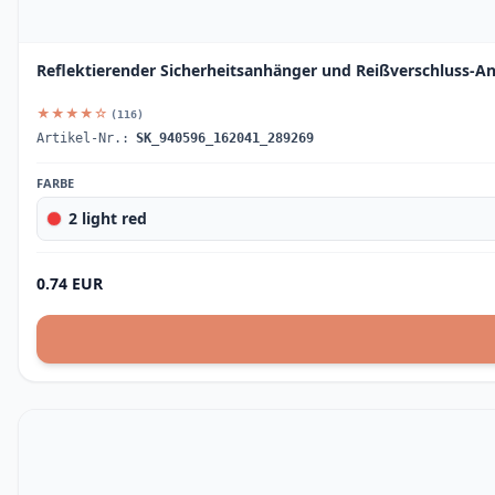
Reflektierender Sicherheitsanhänger und Reißverschluss-A
★★★★☆
(116)
Artikel-Nr.:
SK_940596_162041_289269
FARBE
2 light red
0.74 EUR