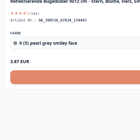
Reflektierende Bügelbilder 9x12 cm - Stern, Blume, Herz, Sm
★★★★½
(181)
Artikel-Nr.:
SK_390538_67834_174443
FARBE
9 (5) pearl grey smiley face
3.87 EUR