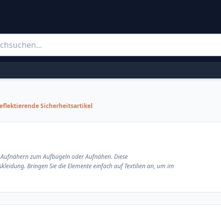
eflektierende Sicherheitsartikel
nd Aufnähern zum Aufbügeln oder Aufnähen. Diese
skleidung. Bringen Sie die Elemente einfach auf Textilien an, um im