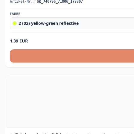
Artikel-Nr.:
SK_740796_71806_178307
FARBE
2 (02) yellow-green reflective
1.39 EUR