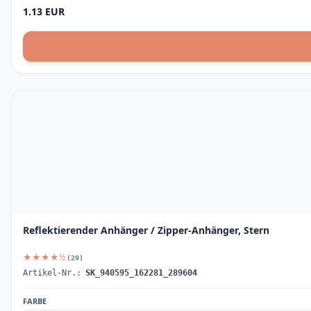
1.13 EUR
Reflektierender Anhänger / Zipper-Anhänger, Stern
★★★★½
(29)
Artikel-Nr.:
SK_940595_162281_289604
FARBE