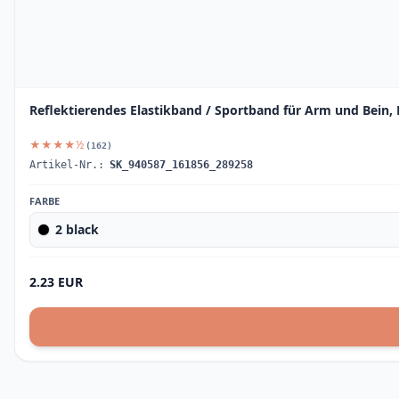
Reflektierendes Elastikband / Sportband für Arm und Bein, 
★★★★½
(162)
Artikel-Nr.:
SK_940587_161856_289258
FARBE
2 black
2.23 EUR