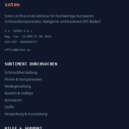
soteo
Soteo ist Ihre erste Adresse für hochwertige Kurzwaren,
Schmuckkomponenten, Nähgarne und kreativen DIY-Bedarf.
S.C. SOTEO S.R.L.
Reg. Com. J2/989/27.06.2024
CUI/VAT: RO50292777
office@soteo.eu
SORTIMENT DURCHSUCHEN
Schmuckherstellung
Perlen & Komponenten
Modegestaltung
Basteln & Hobbys
Kurzwaren
Stoffe
Verpackung & Ausstattung
HILFE & SUPPORT