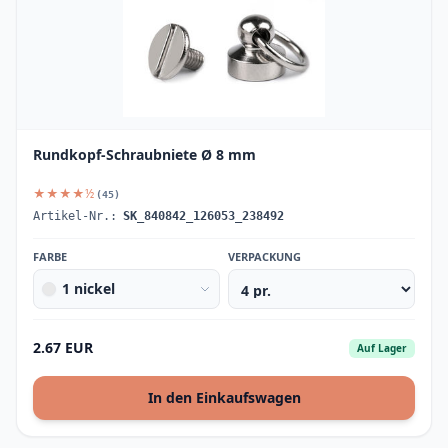
Rundkopf-Schraubniete Ø 8 mm
★★★★½
(45)
Artikel-Nr.:
SK_840842_126053_238492
FARBE
VERPACKUNG
1 nickel
2.67 EUR
Auf Lager
In den Einkaufswagen