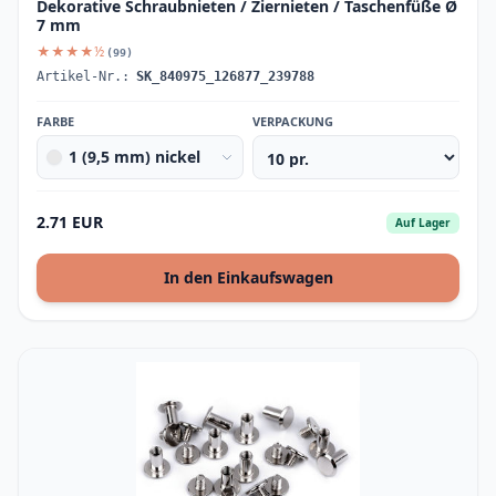
Dekorative Schraubnieten / Ziernieten / Taschenfüße Ø
7 mm
★★★★½
(99)
Artikel-Nr.:
SK_840975_126877_239788
FARBE
VERPACKUNG
1 (9,5 mm) nickel
2.71 EUR
Auf Lager
In den Einkaufswagen