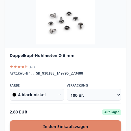
Doppelkopf-Hohlnieten Ø 6 mm
★★★★½
(45)
Artikel-Nr.:
SK_930188_149795_273488
FARBE
VERPACKUNG
4 black nickel
2.80 EUR
Auf Lager
In den Einkaufswagen