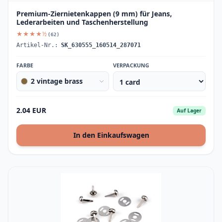
Premium-Ziernietenkappen (9 mm) für Jeans,
Lederarbeiten und Taschenherstellung
★★★★½
(62)
Artikel-Nr.:
SK_630555_160514_287071
FARBE
VERPACKUNG
2 vintage brass
2.04 EUR
Auf Lager
In den Einkaufswagen