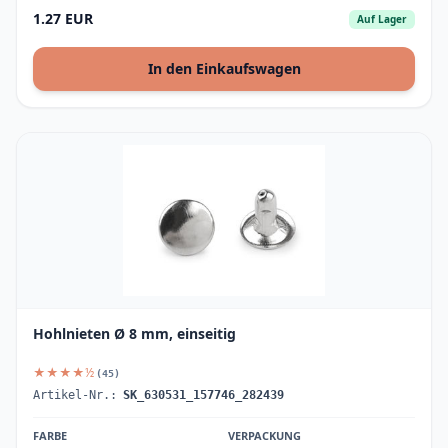
1.27 EUR
Auf Lager
In den Einkaufswagen
Hohlnieten Ø 8 mm, einseitig
★★★★½
(45)
Artikel-Nr.:
SK_630531_157746_282439
FARBE
VERPACKUNG