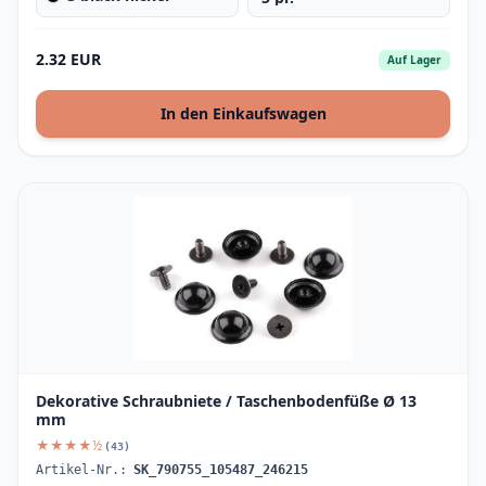
2.32 EUR
Auf Lager
In den Einkaufswagen
Dekorative Schraubniete / Taschenbodenfüße Ø 13
mm
★★★★½
(43)
Artikel-Nr.:
SK_790755_105487_246215