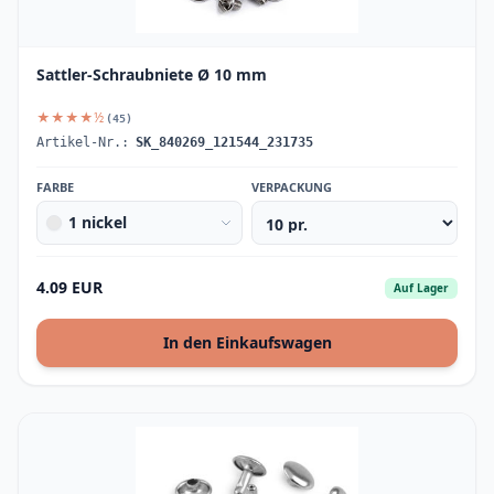
Sattler-Schraubniete Ø 10 mm
★★★★½
(45)
Artikel-Nr.:
SK_840269_121544_231735
FARBE
VERPACKUNG
1 nickel
4.09 EUR
Auf Lager
In den Einkaufswagen