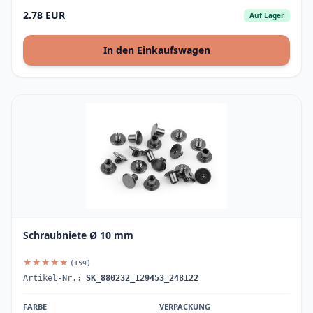
2.78 EUR
Auf Lager
In den Einkaufswagen
Schraubniete Ø 10 mm
★★★★★
(159)
Artikel-Nr.:
SK_880232_129453_248122
FARBE
VERPACKUNG