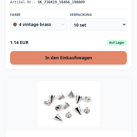
Artikel-Nr.:
SK_730419_58466_190809
FARBE
VERPACKUNG
4 vintage brass
1.14 EUR
Auf Lager
In den Einkaufswagen