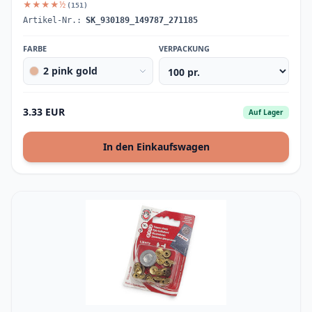
★★★★½
(151)
Artikel-Nr.:
SK_930189_149787_271185
FARBE
VERPACKUNG
2 pink gold
3.33 EUR
Auf Lager
In den Einkaufswagen