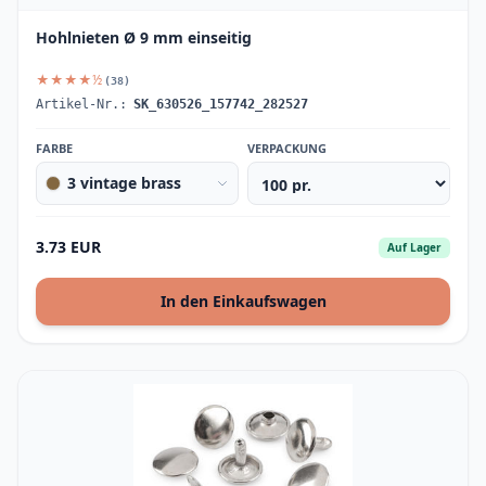
Hohlnieten Ø 9 mm einseitig
★★★★½
(38)
Artikel-Nr.:
SK_630526_157742_282527
FARBE
VERPACKUNG
3 vintage brass
3.73 EUR
Auf Lager
In den Einkaufswagen