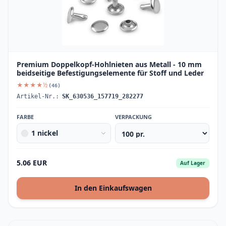
Premium Doppelkopf-Hohlnieten aus Metall - 10 mm
beidseitige Befestigungselemente für Stoff und Leder
★★★★½
(46)
Artikel-Nr.:
SK_630536_157719_282277
FARBE
VERPACKUNG
1 nickel
5.06 EUR
Auf Lager
In den Einkaufswagen