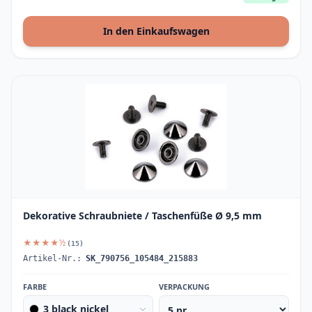
In den Einkaufswagen
Dekorative Schraubniete / Taschenfüße Ø 9,5 mm
★★★★½
(15)
Artikel-Nr.:
SK_790756_105484_215883
FARBE
VERPACKUNG
3 black nickel