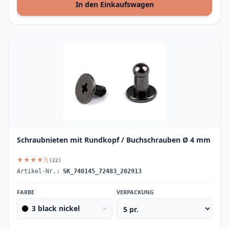
In den Einkaufswagen
Schraubnieten mit Rundkopf / Buchschrauben Ø 4 mm
★★★★½
(22)
Artikel-Nr.:
SK_740145_72483_202913
FARBE
VERPACKUNG
3 black nickel