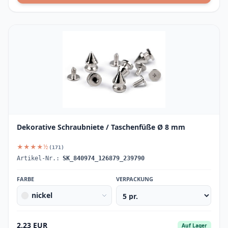
Dekorative Schraubniete / Taschenfüße Ø 8 mm
★★★★½
(171)
Artikel-Nr.:
SK_840974_126879_239790
FARBE
VERPACKUNG
nickel
2.23 EUR
Auf Lager