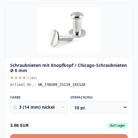
Schraubnieten mit Knopfkopf / Chicago-Schraubnieten
Ø 6 mm
★★★★½
(85)
Artikel-Nr.:
SK_730209_55139_181528
FARBE
VERPACKUNG
3 (14 mm) nickel
3.96 EUR
Auf Lager