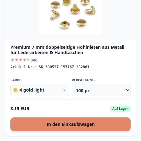
Premium 7 mm doppelseitige Hohlnieten aus Metall
für Lederarbeiten & Handtaschen
★★★★½
(69)
Artikel-Nr.:
SK_630527_157767_282861
FARBE
VERPACKUNG
4 gold light
3.19 EUR
Auf Lager
In den Einkaufswagen