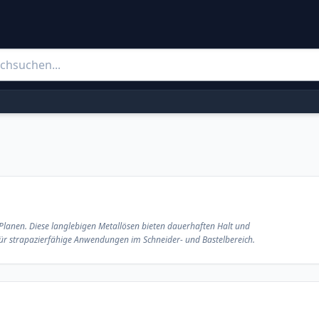
Planen. Diese langlebigen Metallösen bieten dauerhaften Halt und
l für strapazierfähige Anwendungen im Schneider- und Bastelbereich.