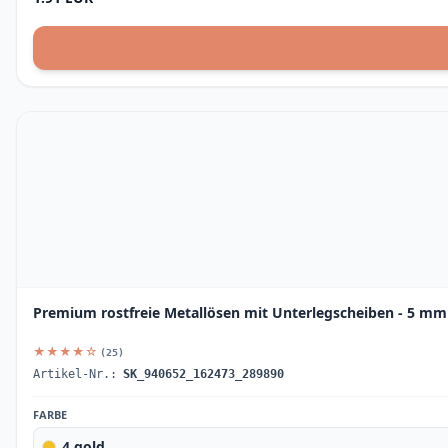
Premium rostfreie Metallösen mit Unterlegscheiben - 5 
★★★★☆
(25)
Artikel-Nr.:
SK_940652_162473_289890
FARBE
4 gold