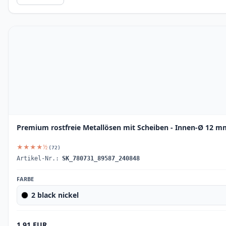
Premium rostfreie Metallösen mit Scheiben - Innen-Ø 12 
★★★★½
(72)
Artikel-Nr.:
SK_780731_89587_240848
FARBE
2 black nickel
1.91 EUR