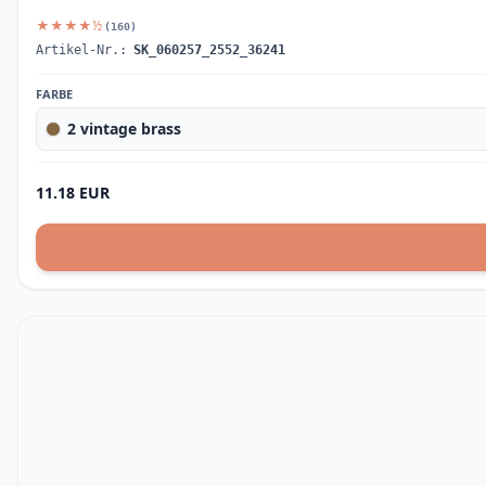
★★★★½
(160)
Artikel-Nr.:
SK_060257_2552_36241
FARBE
2 vintage brass
11.18 EUR