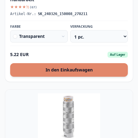
★★★★½
(67)
Artikel-Nr.:
SK_240326_150008_270211
FARBE
VERPACKUNG
Transparent
5.22 EUR
Auf Lager
In den Einkaufswagen