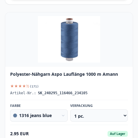
Polyester-Nähgarn Aspo Lauflänge 1000 m Amann
★★★★½
(171)
Artikel-Nr.:
SK_240295_116466_234105
FARBE
VERPACKUNG
1316 jeans blue
2.95 EUR
Auf Lager