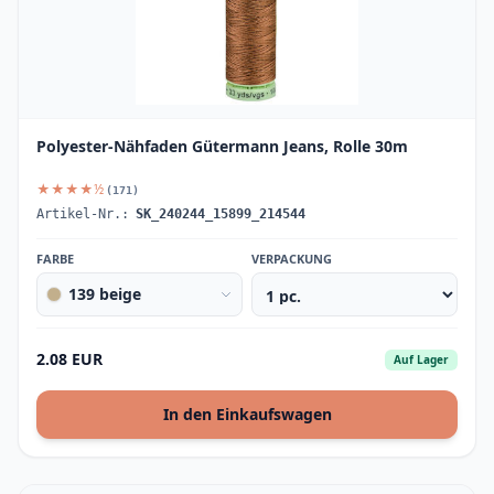
Polyester-Nähfaden Gütermann Jeans, Rolle 30m
★★★★½
(171)
Artikel-Nr.:
SK_240244_15899_214544
FARBE
VERPACKUNG
139 beige
2.08 EUR
Auf Lager
In den Einkaufswagen