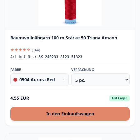
Baumwollnähgarn 100 m Stärke 50 Triana Amann
★★★★☆
(164)
Artikel-Nr.:
SK_240233_8123_51323
FARBE
VERPACKUNG
0504 Aurora Red
4.55 EUR
Auf Lager
In den Einkaufswagen