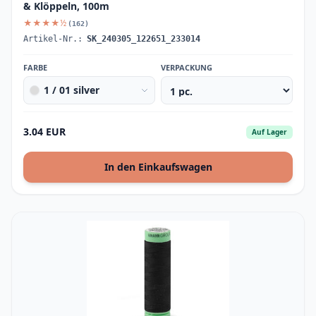
& Klöppeln, 100m
★★★★½
(162)
Artikel-Nr.:
SK_240305_122651_233014
FARBE
VERPACKUNG
1 / 01 silver
3.04 EUR
Auf Lager
In den Einkaufswagen