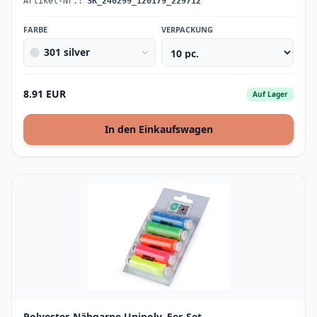
Artikel-Nr.:
SK_240299_120179_229712
FARBE
VERPACKUNG
301 silver
8.91 EUR
Auf Lager
In den Einkaufswagen
Polyester-Nähgarne Unipoly, 5er-Set