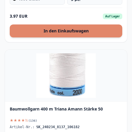
3.97 EUR
Auf Lager
In den Einkaufswagen
Baumwollgarn 400 m Triana Amann Stärke 50
★★★★½
(136)
Artikel-Nr.:
SK_240234_8137_106182