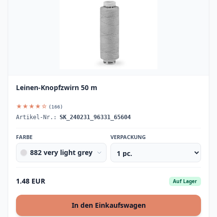
Leinen-Knopfzwirn 50 m
★★★★☆
(166)
Artikel-Nr.:
SK_240231_96331_65604
FARBE
VERPACKUNG
882 very light grey
1.48 EUR
Auf Lager
In den Einkaufswagen