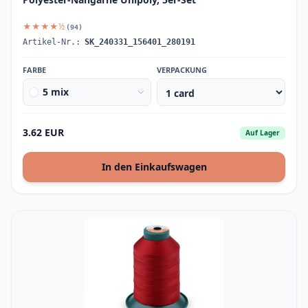
★★★★½
(94)
Artikel-Nr.:
SK_240331_156401_280191
FARBE
VERPACKUNG
5 mix
3.62 EUR
Auf Lager
In den Einkaufswagen