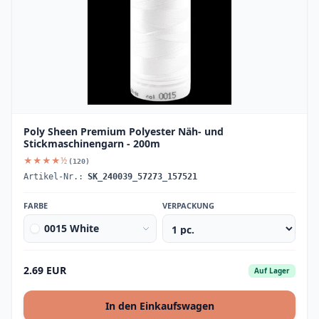
Poly Sheen Premium Polyester Näh- und
Stickmaschinengarn - 200m
★★★★½
(120)
Artikel-Nr.:
SK_240039_57273_157521
FARBE
VERPACKUNG
0015 White
2.69 EUR
Auf Lager
In den Einkaufswagen