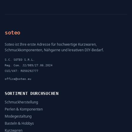
soteo
Soteo ist Ihre erste Adresse für hochwertige Kurzwaren,
Schmuckkomponenten, Nähgarne und kreativen DIY-Bedarf.
S.C. SOTEO S.R.L.
Reg. Com. J2/989/27.06.2024
CUI/VAT: RO50292777
office@soteo.eu
SORTIMENT DURCHSUCHEN
Schmuckherstellung
Perlen & Komponenten
Modegestaltung
Basteln & Hobbys
Kurzwaren