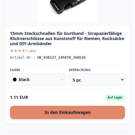
15mm Steckschnallen für Gurtband - Strapazierfähige
Klickverschlüsse aus Kunststoff für Riemen, Rucksäcke
und DIY-Armbänder
★★★★½
(65)
Artikel-Nr.:
SK_930127_149478_268626
FARBE
VERPACKUNG
black
1.11 EUR
Auf Lager
In den Einkaufswagen