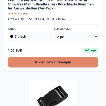
Premium Kunststoff-Clips für Namensschilder in
Schwarz (20 mm Bandbreite) - Rutschfeste Klemmen
für Ausweishüllen (7er-Pack)
★★★★½
(51)
Artikel-Nr.:
SK_740384_68138_238967
FARBE
VERPACKUNG
7 black
1.00 EUR
Auf Lager
In den Einkaufswagen