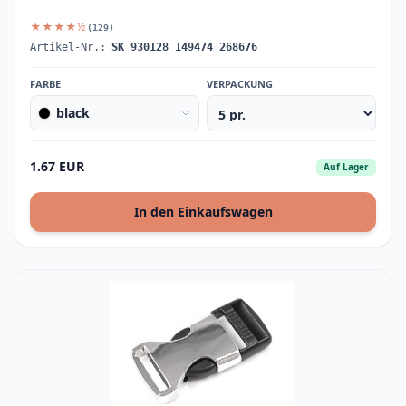
★★★★½
(129)
Artikel-Nr.:
SK_930128_149474_268676
FARBE
VERPACKUNG
black
1.67 EUR
Auf Lager
In den Einkaufswagen