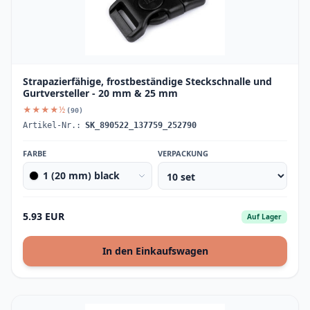
Strapazierfähige, frostbeständige Steckschnalle und
Gurtversteller - 20 mm & 25 mm
★★★★½
(90)
Artikel-Nr.:
SK_890522_137759_252790
FARBE
VERPACKUNG
1 (20 mm) black
5.93 EUR
Auf Lager
In den Einkaufswagen