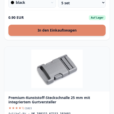
black
0.90 EUR
Auf Lager
In den Einkaufswagen
Premium-Kunststoff-Steckschnalle 25 mm mit
integriertem Gurtversteller
★★★★½
(162)
Artikel-Nr.:
SK_740215_67232_191603