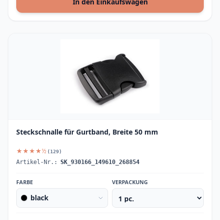
In den Einkaufswagen
Steckschnalle für Gurtband, Breite 50 mm
★★★★½
(129)
Artikel-Nr.:
SK_930166_149610_268854
FARBE
VERPACKUNG
black