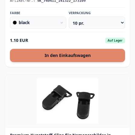
Artikel-Nr.:
SK_740411_141322_173109
FARBE
VERPACKUNG
black
1.10 EUR
Auf Lager
In den Einkaufswagen