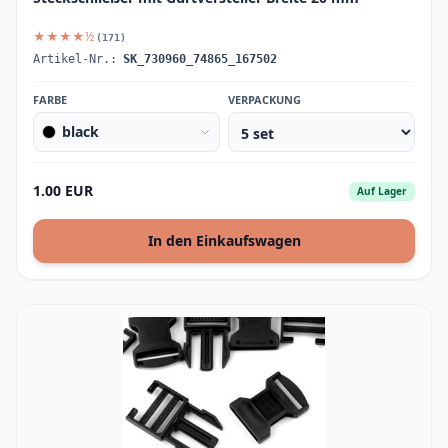
★★★★½
(171)
Artikel-Nr.:
SK_730960_74865_167502
FARBE
VERPACKUNG
black
1.00 EUR
Auf Lager
In den Einkaufswagen