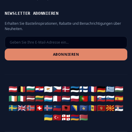
NEWSLETTER ABONNIEREN
Erhalten Sie Bastelinspirationen, Rabatte und Benachrichtigungen über
Neuheiten.
ABONNIEREN
🇦🇹
🇧🇪
🇧🇬
🇭🇷
🇨🇾
🇨🇿
🇩🇰
🇪🇪
🇫🇮
🇫🇷
🇩🇪
🇬🇷
🇭🇺
🇮🇪
🇮🇹
🇱🇻
🇱🇹
🇱🇺
🇲🇹
🇳🇱
🇵🇱
🇵🇹
🇷🇴
🇸🇰
🇸🇮
🇪🇸
🇸🇪
🇬🇧
🇳🇴
🇨🇭
🇮🇸
🇱🇮
🇦🇱
🇧🇦
🇽🇰
🇲🇩
🇲🇪
🇲🇰
🇷🇸
🇺🇦
🇹🇷
🇬🇪
🇦🇲
🇧🇾