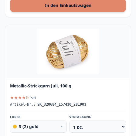
In den Einkaufswagen
Metallic-Strickgarn Juli, 100 g
★★★★½
(59)
Artikel-Nr.:
SK_320684_157430_281903
FARBE
VERPACKUNG
3 (2) gold