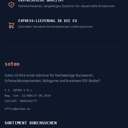
ERSTKLASSIGE QUALITÄT
Handverlesenes, langlebiges Zubehör für dauerhafte Kreationen
EXPRESS-LIEFERUNG IN DIE EU
Schneller Versand mit kostenlosen Lieferoptionen
soteo
Soteo ist Ihre erste Adresse für hochwertige Kurzwaren,
Schmuckkomponenten, Nähgarne und kreativen DIY-Bedarf.
S.C. SOTEO S.R.L.
Reg. Com. J2/989/27.06.2024
CUI/VAT: RO50292777
office@soteo.eu
SORTIMENT DURCHSUCHEN