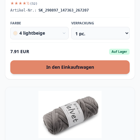
★★★★½
(52)
Artikel-Nr.:
SK_290897_147363_267207
FARBE
VERPACKUNG
4 lightbeige
7.91 EUR
Auf Lager
In den Einkaufswagen