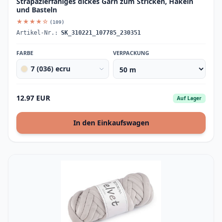
Strapazierfähiges dickes Garn zum Stricken, Häkeln
und Basteln
★★★★☆
(109)
Artikel-Nr.:
SK_310221_107785_230351
FARBE
VERPACKUNG
7 (036) ecru
12.97 EUR
Auf Lager
In den Einkaufswagen