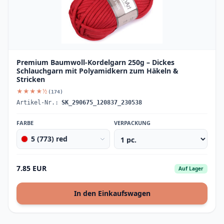
Premium Baumwoll-Kordelgarn 250g – Dickes
Schlauchgarn mit Polyamidkern zum Häkeln &
Stricken
★★★★½
(174)
Artikel-Nr.:
SK_290675_120837_230538
FARBE
VERPACKUNG
5 (773) red
7.85 EUR
Auf Lager
In den Einkaufswagen