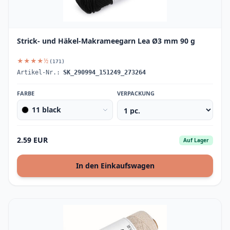
Strick- und Häkel-Makrameegarn Lea Ø3 mm 90 g
★★★★½
(171)
Artikel-Nr.:
SK_290994_151249_273264
FARBE
VERPACKUNG
11 black
2.59 EUR
Auf Lager
In den Einkaufswagen