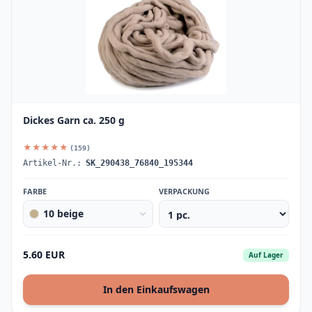
Dickes Garn ca. 250 g
★★★★★
(159)
Artikel-Nr.:
SK_290438_76840_195344
FARBE
VERPACKUNG
10 beige
5.60 EUR
Auf Lager
In den Einkaufswagen