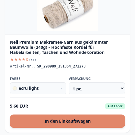
Neli Premium Makramee-Garn aus gekämmter
Baumwolle (240g) - Hochfeste Kordel für
Häkelarbeiten, Taschen und Wohndekoration
★★★★½
(37)
Artikel-Nr.:
SK_290989_151354_272273
FARBE
VERPACKUNG
ecru light
5.60 EUR
Auf Lager
In den Einkaufswagen