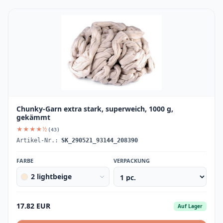
Chunky-Garn extra stark, superweich, 1000 g,
gekämmt
★★★★½
(43)
Artikel-Nr.:
SK_290521_93144_208390
FARBE
VERPACKUNG
2 lightbeige
17.82 EUR
Auf Lager