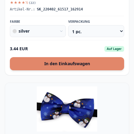
★★★★½
(22)
Artikel-Nr.:
SK_220402_61517_162914
FARBE
VERPACKUNG
silver
3.44 EUR
Auf Lager
In den Einkaufswagen