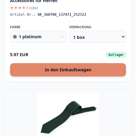
Accessoires für Herren
★★★★½
(151)
Artikel-Nr.:
SK_360700_137471_252522
FARBE
VERPACKUNG
1 platinum
5.97 EUR
Auf Lager
In den Einkaufswagen