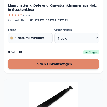
Manschettenknöpfe und Krawattenklammer aus Holz
in Geschenkbox
★★★★½
(113)
Artikel-Nr.:
SK_370476_154724_277553
FARBE
VERPACKUNG
1 natural medium
8.69 EUR
Auf Lager
In den Einkaufswagen