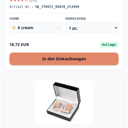
★★★★☆
(173)
Artikel-Nr.:
SK_770957_99478_253999
FARBE
VERPACKUNG
6 cream
16.72 EUR
Auf Lager
In den Einkaufswagen