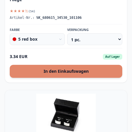
★★★★½
(54)
Artikel-Nr.:
SK_680615_34530_101106
FARBE
VERPACKUNG
5 red box
3.34 EUR
Auf Lager
In den Einkaufswagen