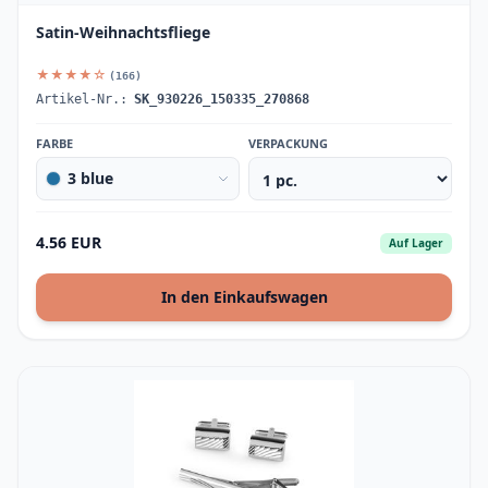
Satin-Weihnachtsfliege
★★★★☆
(166)
Artikel-Nr.:
SK_930226_150335_270868
FARBE
VERPACKUNG
3 blue
4.56 EUR
Auf Lager
In den Einkaufswagen