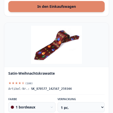
In den Einkaufswagen
Satin-Weihnachtskrawatte
★★★★☆
(180)
Artikel-Nr.:
SK_870577_142567_259344
FARBE
VERPACKUNG
1 bordeaux