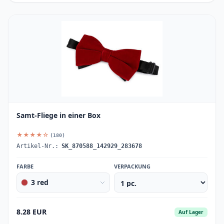
Samt-Fliege in einer Box
★★★★☆
(180)
Artikel-Nr.:
SK_870588_142929_283678
FARBE
VERPACKUNG
3 red
8.28 EUR
Auf Lager