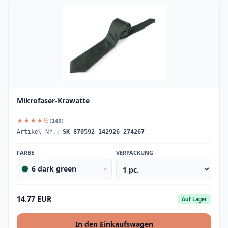
Mikrofaser-Krawatte
★★★★½
(145)
Artikel-Nr.:
SK_870592_142926_274267
FARBE
VERPACKUNG
6 dark green
14.77 EUR
Auf Lager
In den Einkaufswagen