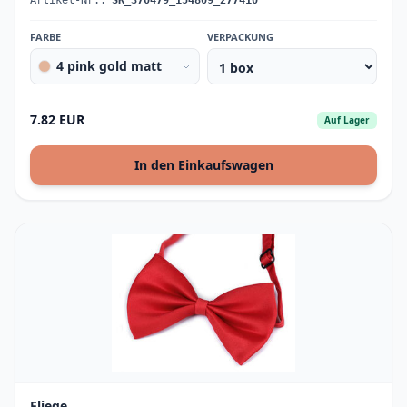
Artikel-Nr.:
SK_370479_154809_277410
FARBE
VERPACKUNG
4 pink gold matt
7.82 EUR
Auf Lager
In den Einkaufswagen
Fliege