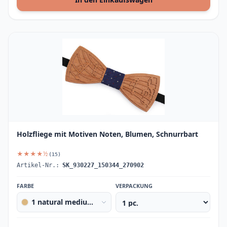
Holzfliege mit Motiven Noten, Blumen, Schnurrbart
★★★★½
(15)
Artikel-Nr.:
SK_930227_150344_270902
FARBE
VERPACKUNG
1 natural medium Music Notes