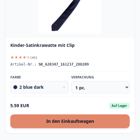
Kinder-Satinkrawatte mit Clip
★★★★½
(45)
Artikel-Nr.:
SK_620347_161237_288209
FARBE
VERPACKUNG
2 blue dark
5.59 EUR
Auf Lager
In den Einkaufswagen