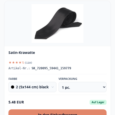
Satin-Krawatte
★★★★½
(110)
Artikel-Nr.:
SK_720095_59441_159779
FARBE
VERPACKUNG
2 (5x144 cm) black
5.48 EUR
Auf Lager
In den Einkaufswagen