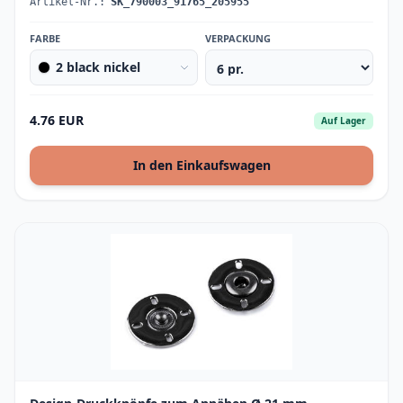
Artikel-Nr.:
SK_790003_91765_205955
FARBE
VERPACKUNG
2 black nickel
4.76 EUR
Auf Lager
In den Einkaufswagen