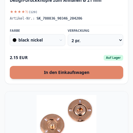
Design-Druckknöpfe zum Annähen Ø 21 mm
★★★★½
(129)
Artikel-Nr.:
SK_780836_90346_204206
FARBE
VERPACKUNG
black nickel
2.15 EUR
Auf Lager
In den Einkaufswagen