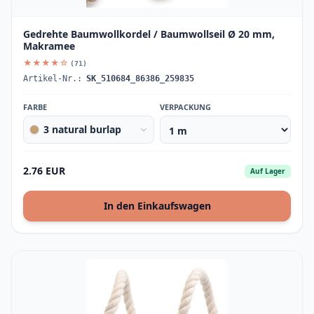
Gedrehte Baumwollkordel / Baumwollseil Ø 20 mm,
Makramee
★★★★☆
(71)
Artikel-Nr.:
SK_510684_86386_259835
FARBE
VERPACKUNG
3 natural burlap
2.76 EUR
Auf Lager
In den Einkaufswagen