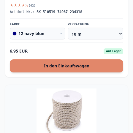
★★★★½
(42)
Artikel-Nr.:
SK_510519_74967_234318
FARBE
VERPACKUNG
12 navy blue
6.95 EUR
Auf Lager
In den Einkaufswagen