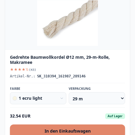
Gedrehte Baumwollkordel Ø12 mm, 29-m-Rolle,
Makramee
★★★★½
(43)
Artikel-Nr.:
SK_310394_161987_289146
FARBE
VERPACKUNG
1 ecru light
32.54 EUR
Auf Lager
In den Einkaufswagen