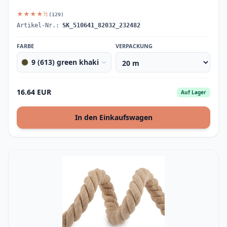
★★★★½
(129)
Artikel-Nr.:
SK_510641_82032_232482
FARBE
VERPACKUNG
9 (613) green khaki
16.64 EUR
Auf Lager
In den Einkaufswagen