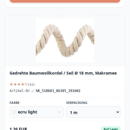
Gedrehte Baumwollkordel / Seil Ø 18 mm, Makramee
★★★★½
(15)
Artikel-Nr.:
SK_510683_86385_191602
FARBE
VERPACKUNG
ecru light
1.26 EUR
Auf Lager