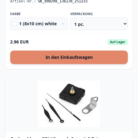
Artikel-Nr.:
SK_890298_136170_251233
FARBE
VERPACKUNG
1 (8x10 cm) white
2.96 EUR
Auf Lager
In den Einkaufswagen