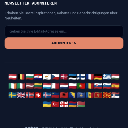
NEWSLETTER ABONNIEREN
Erhalten Sie Bastelinspirationen, Rabatte und Benachrichtigungen über
Neuheiten.
ABONNIEREN
🇦🇹
🇧🇪
🇧🇬
🇭🇷
🇨🇾
🇨🇿
🇩🇰
🇪🇪
🇫🇮
🇫🇷
🇩🇪
🇬🇷
🇭🇺
🇮🇪
🇮🇹
🇱🇻
🇱🇹
🇱🇺
🇲🇹
🇳🇱
🇵🇱
🇵🇹
🇷🇴
🇸🇰
🇸🇮
🇪🇸
🇸🇪
🇬🇧
🇳🇴
🇨🇭
🇮🇸
🇱🇮
🇦🇱
🇧🇦
🇽🇰
🇲🇩
🇲🇪
🇲🇰
🇷🇸
🇺🇦
🇹🇷
🇬🇪
🇦🇲
🇧🇾