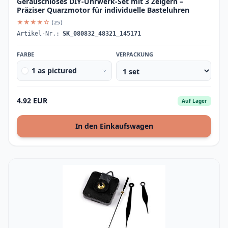
Geräuschloses DIY-Uhrwerk-Set mit 3 Zeigern –
Präziser Quarzmotor für individuelle Basteluhren
★★★★☆
(25)
Artikel-Nr.:
SK_080832_48321_145171
FARBE
VERPACKUNG
1 as pictured
4.92 EUR
Auf Lager
In den Einkaufswagen