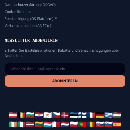
Datenschutzerklärung (DSGVO)
Cookie-Richtlinie
Streitbeilegung (OS-Plattform)
Verbraucherschutz (ANPC)
NEWSLETTER ABONNIEREN
Erhalten Sie Bastelinspirationen, Rabatte und Benachrichtigungen über
Neuheiten.
ABONNIEREN
🇦🇹
🇧🇪
🇧🇬
🇭🇷
🇨🇾
🇨🇿
🇩🇰
🇪🇪
🇫🇮
🇫🇷
🇩🇪
🇬🇷
🇭🇺
🇮🇪
🇮🇹
🇱🇻
🇱🇹
🇱🇺
🇲🇹
🇳🇱
🇵🇱
🇵🇹
🇷🇴
🇸🇰
🇸🇮
🇪🇸