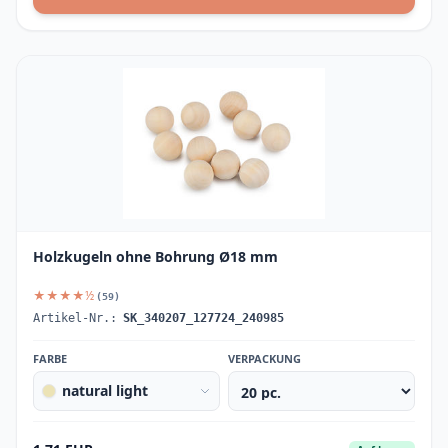
Holzkugeln ohne Bohrung Ø18 mm
★★★★½
(59)
Artikel-Nr.:
SK_340207_127724_240985
FARBE
VERPACKUNG
natural light