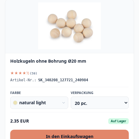
Holzkugeln ohne Bohrung Ø20 mm
★★★★½
(59)
Artikel-Nr.:
SK_340208_127721_240984
FARBE
VERPACKUNG
natural light
2.35 EUR
Auf Lager
In den Einkaufswagen