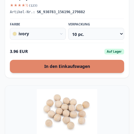
★★★★½
(123)
Artikel-Nr.:
SK_930783_156196_279882
FARBE
VERPACKUNG
ivory
3.96 EUR
Auf Lager
In den Einkaufswagen