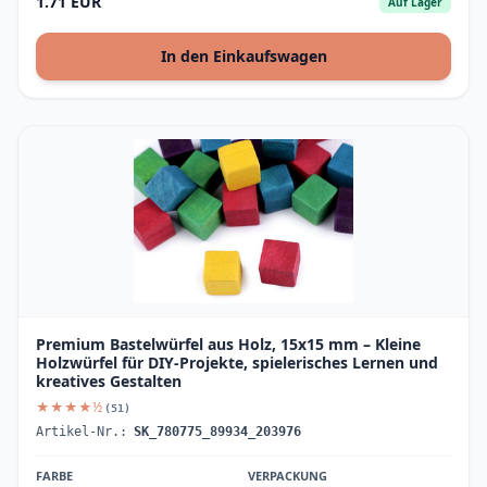
1.71 EUR
Auf Lager
In den Einkaufswagen
Premium Bastelwürfel aus Holz, 15x15 mm – Kleine
Holzwürfel für DIY-Projekte, spielerisches Lernen und
kreatives Gestalten
★★★★½
(51)
Artikel-Nr.:
SK_780775_89934_203976
FARBE
VERPACKUNG