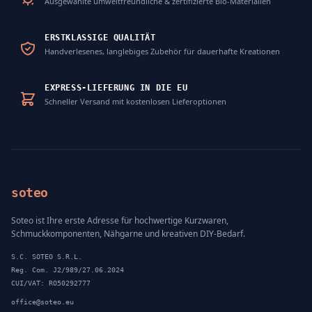
Ausgewählte umweltfreundliche & zertifizierte Bio-Materialien
ERSTKLASSIGE QUALITÄT
Handverlesenes, langlebiges Zubehör für dauerhafte Kreationen
EXPRESS-LIEFERUNG IN DIE EU
Schneller Versand mit kostenlosen Lieferoptionen
soteo
Soteo ist Ihre erste Adresse für hochwertige Kurzwaren,
Schmuckkomponenten, Nähgarne und kreativen DIY-Bedarf.
S.C. SOTEO S.R.L.
Reg. Com. J2/989/27.06.2024
CUI/VAT: RO50292777
office@soteo.eu