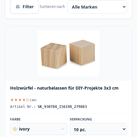
Filter
Sortieren nach
Holzwürfel - naturbelassen für DIY-Projekte 3x3 cm
★★★★½
(36)
Artikel-Nr.:
SK_930784_156198_279883
FARBE
VERPACKUNG
ivory